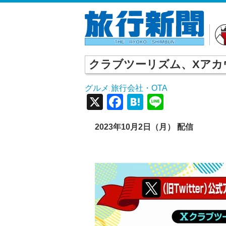
クラブツーリズム、Xアカ
グルメ
旅行会社・OTA
,
X
Facebook
Hatena
Line
2023
年10
月2
日（月） 配信