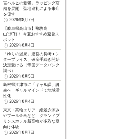
宮ハルヒの憂鬱」ラッピング店
舗を展開 聖地巡礼による来店
を促す
2026年8月7日
【岐阜県高山市】飛騨高
山“涼”好！ 今夏おすすめ避暑ス
ポット
2026年8月4日
「ゆりの温泉」運営の長崎エン
タープライズ、破産手続き開始
決定受ける（帝国データバンク
調べ）
2026年8月5日
島根県江津市に「ギャル課」誕
生へ ギャルマインドで地域活
性化
2026年8月4日
東京・高輪エリア 絶景夕涼み
やプール企画など グランドプ
リンスホテル新高輪が多彩な夏
向け体験
2026年8月7日