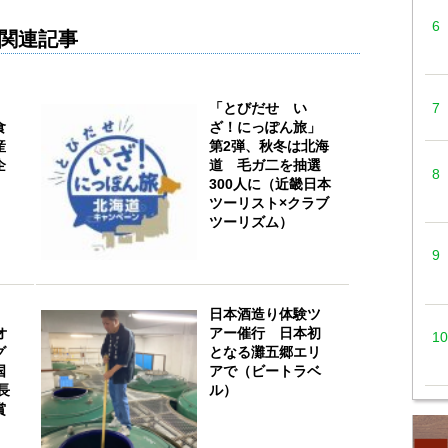
関連記事
「とびだせ い
食
ざ！にっぽん旅」
産
第2弾、秋冬は北海
企
道 毛ガ二を抽選
300人に（近畿日本
ツーリスト×クラブ
ツーリズム）
日本酒造り体験ツ
オ
アー催行 日本初
グ
となる灘五郷エリ
国
アで（ビートラベ
長
ル）
賞