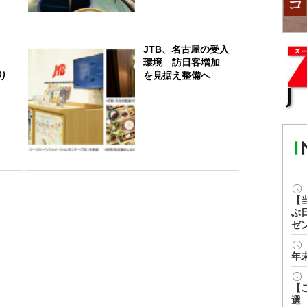
JTB、名古屋の受入
環境 訪日客増加
り
を見据え整備へ
【
ぶ
ゼ
年
【
選