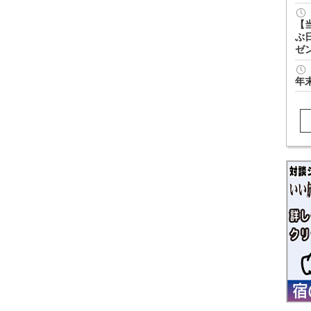
【
ぶ
ゼ
年