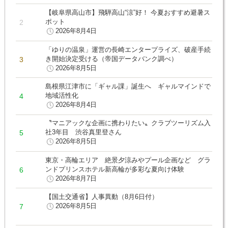
【岐阜県高山市】飛騨高山“涼”好！ 今夏おすすめ避暑ス
ポット
2026年8月4日
「ゆりの温泉」運営の長崎エンタープライズ、破産手続
き開始決定受ける（帝国データバンク調べ）
2026年8月5日
島根県江津市に「ギャル課」誕生へ ギャルマインドで
地域活性化
2026年8月4日
〝マニアックな企画に携わりたい〟クラブツーリズム入
社3年目 渋谷真里登さん
2026年8月5日
東京・高輪エリア 絶景夕涼みやプール企画など グラ
ンドプリンスホテル新高輪が多彩な夏向け体験
2026年8月7日
【国土交通省】人事異動（8月6日付）
2026年8月5日