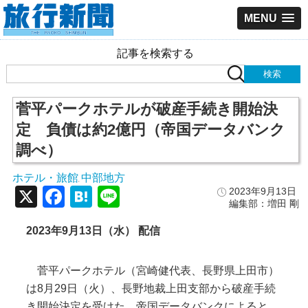
MENU
記事を検索する
菅平パークホテルが破産手続き開始決
定 負債は約2億円（帝国データバンク
調べ）
ホテル・旅館
中部地方
,
X
Facebook
Hatena
Line
2023年9月13日
編集部：増田 剛
2023年9月13日（水） 配信
菅平パークホテル（宮崎健代表、長野県上田市）
は8月29日（火）、長野地裁上田支部から破産手続
き開始決定を受けた。帝国データバンクによると、