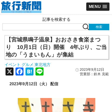
MENU
記事を検索する
【宮城県鳴子温泉】おおさき食楽まつ
り 10月1日（日）開催 4年ぶり、ご当
地の「うまいもん」が集結
イベント
グルメ
東北地方
,
,
X
Facebook
Hatena
Line
2023年9月12日
営業部：鈴木 克範
2023年9月12日（火） 配信