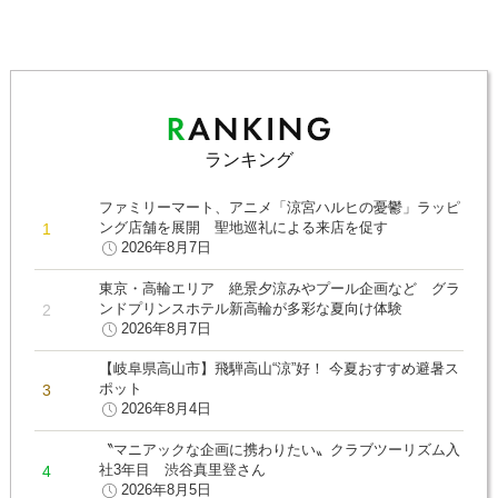
ランキング
ファミリーマート、アニメ「涼宮ハルヒの憂鬱」ラッピ
ング店舗を展開 聖地巡礼による来店を促す
2026年8月7日
東京・高輪エリア 絶景夕涼みやプール企画など グラ
ンドプリンスホテル新高輪が多彩な夏向け体験
2026年8月7日
【岐阜県高山市】飛騨高山“涼”好！ 今夏おすすめ避暑ス
ポット
2026年8月4日
〝マニアックな企画に携わりたい〟クラブツーリズム入
社3年目 渋谷真里登さん
2026年8月5日