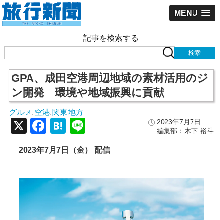
MENU
記事を検索する
GPA、成田空港周辺地域の素材活用のジ
ン開発 環境や地域振興に貢献
グルメ
空港
関東地方
,
,
X
Facebook
Hatena
Line
2023年7月7日
編集部：木下 裕斗
2023年7月7日（金） 配信