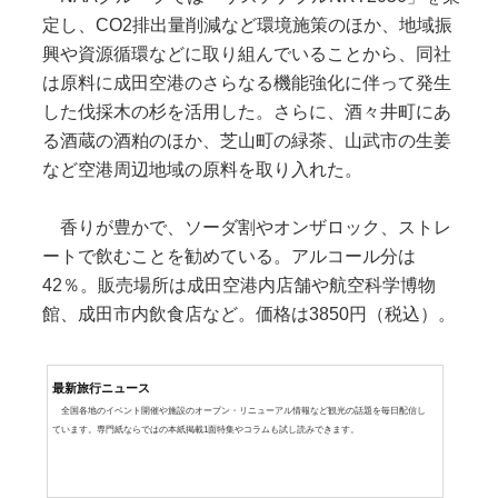
定し、CO2排出量削減など環境施策のほか、地域振
興や資源循環などに取り組んでいることから、同社
は原料に成田空港のさらなる機能強化に伴って発生
した伐採木の杉を活用した。さらに、酒々井町にあ
る酒蔵の酒粕のほか、芝山町の緑茶、山武市の生姜
など空港周辺地域の原料を取り入れた。
香りが豊かで、ソーダ割やオンザロック、ストレ
ートで飲むことを勧めている。アルコール分は
42％。販売場所は成田空港内店舗や航空科学博物
館、成田市内飲食店など。価格は3850円（税込）。
最新旅行ニュース
全国各地のイベント開催や施設のオープン・リニューアル情報など観光の話題を毎日配信し
ています。専門紙ならではの本紙掲載1面特集やコラムも試し読みできます。