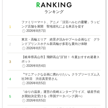
ランキング
ファミリーマート、アニメ「涼宮ハルヒの憂鬱」ラッピ
ング店舗を展開 聖地巡礼による来店を促す
2026年8月7日
東京・高輪エリア 絶景夕涼みやプール企画など グラ
ンドプリンスホテル新高輪が多彩な夏向け体験
2026年8月7日
【岐阜県高山市】飛騨高山“涼”好！ 今夏おすすめ避暑ス
ポット
2026年8月4日
〝マニアックな企画に携わりたい〟クラブツーリズム入
社3年目 渋谷真里登さん
2026年8月5日
「ゆりの温泉」運営の長崎エンタープライズ、破産手続
き開始決定受ける（帝国データバンク調べ）
2026年8月5日