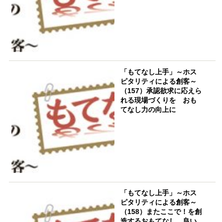
「もてなし上手」～ホス
ピタリティによる創客～
（157）承認欲求に応えら
れる現場づくりを おも
てなし力の向上に
「もてなし上手」～ホス
ピタリティによる創客～
（158）またここで！を創
造するおもてなし 良い