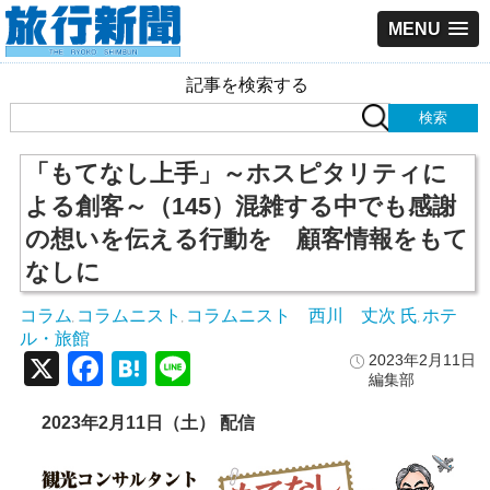
MENU
記事を検索する
「もてなし上手」～ホスピタリティに
よる創客～（145）混雑する中でも感謝
の想いを伝える行動を 顧客情報をもて
なしに
コラム
コラムニスト
コラムニスト 西川 丈次 氏
ホテ
,
,
,
ル・旅館
X
Facebook
Hatena
Line
2023年2月11日
編集部
2023年2月11日（土） 配信