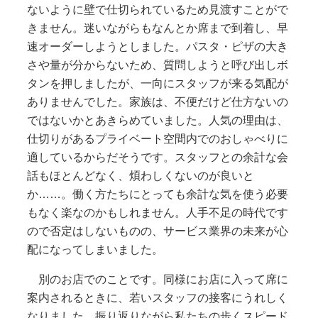
ないように壁で仕切られているため見渡すことがで
きません。迷いながらもなんとか席まで到着し、早
速オーダーしようとしました。パスタ・ピザの大き
さや量が分からないため、質問しようと呼び出しボ
タンを押しましたが、一向にスタッフが来る気配が
ありませんでした。家族は、不便だけど仕方ないの
ではないかとあきらめていました。人気の理由は、
仕切りがあるプライベート空間内でのおしゃべりに
適しているからだそうです。スタッフとの余計な会
話もほとんどなく、煩わしくないのが良いと
か……。働く方たちにとっても余計な気を使う必要
もなく楽なのかもしれません。人手不足の時代です
ので否定はしないものの、サービス業界の未来が心
配になってしまいました。
別のお店でのことです。同様にお店に入って席に
案内されるときに、若いスタッフの接客にうれしく
なりました。振り返りながら私たちの歩くスピード