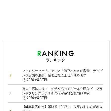
ランキング
ファミリーマート、アニメ「涼宮ハルヒの憂鬱」ラッピ
ング店舗を展開 聖地巡礼による来店を促す
2026年8月7日
東京・高輪エリア 絶景夕涼みやプール企画など グラ
ンドプリンスホテル新高輪が多彩な夏向け体験
2026年8月7日
【岐阜県高山市】飛騨高山“涼”好！ 今夏おすすめ避暑ス