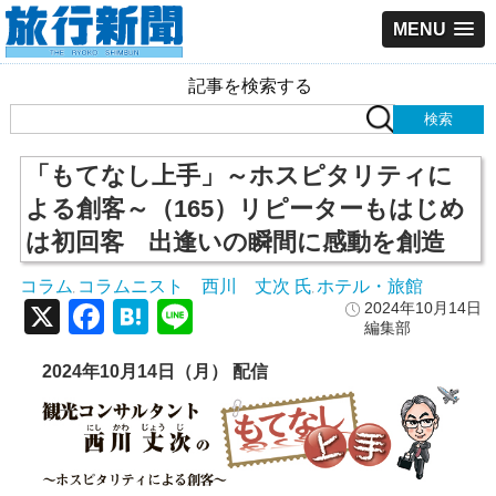
MENU
記事を検索する
「もてなし上手」～ホスピタリティに
よる創客～（165）リピーターもはじめ
は初回客 出逢いの瞬間に感動を創造
コラム
コラムニスト 西川 丈次 氏
ホテル・旅館
,
,
X
Facebook
Hatena
Line
2024年10月14日
編集部
2024年10月14日（月） 配信