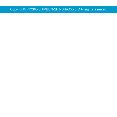
Copyright©RYOKO SHIMBUN-SHINSHA.CO,LTD All rights reserved.