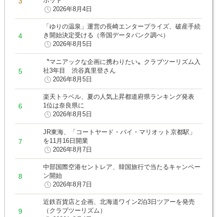
ポット
2026年8月4日
「ゆりの温泉」運営の長崎エンタープライズ、破産手続
き開始決定受ける（帝国データバンク調べ）
2026年8月5日
〝マニアックな企画に携わりたい〟クラブツーリズム入
社3年目 渋谷真里登さん
2026年8月5日
楽天トラベル、夏の人気上昇都道府県ランキング発表
1位は奈良県に
2026年8月5日
JR東海、「コートヤード・バイ・マリオット京都駅」
を11月16日開業
2026年8月7日
中部国際空港セントレア、韓国旅行で当たるキャンペー
ン開始
2026年8月7日
近鉄百貨店と企画、北海道ワイン2泊3日ツアーを発売
（クラブツーリズム）