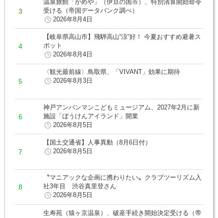
温泉旅館「かめや」（伊豆の国市）、特別清算開始命令
受ける（帝国データバンク調べ）
2026年8月4日
【岐阜県高山市】飛騨高山“涼”好！ 今夏おすすめ避暑ス
ポット
2026年8月4日
〈観光最前線〉鳥取県、「VIVANT」効果に期待
2026年8月3日
神戸アンパンマンこどもミュージアム、2027年2月に新
施設「ぼうけんアイランド」開業
2026年8月5日
【国土交通省】人事異動（8月6日付）
2026年8月5日
〝マニアックな企画に携わりたい〟クラブツーリズム入
社3年目 渋谷真里登さん
2026年8月5日
生寿苑（猿ヶ京温泉）、破産手続き開始決定受ける（帝