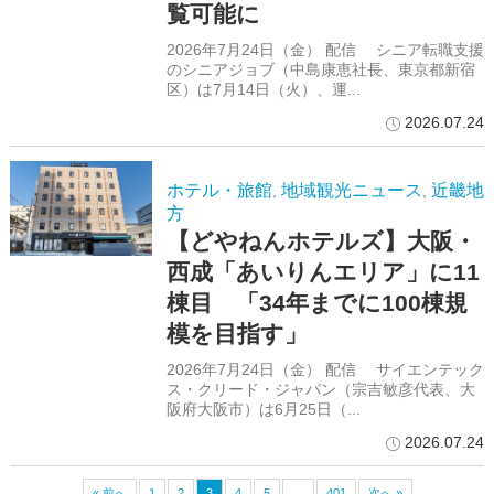
覧可能に
2026年7月24日（金） 配信 シニア転職支援
のシニアジョブ（中島康恵社長、東京都新宿
区）は7月14日（火）、運...
2026.07.24
ホテル・旅館
地域観光ニュース
近畿地
,
,
方
【どやねんホテルズ】大阪・
西成「あいりんエリア」に11
棟目 「34年までに100棟規
模を目指す」
2026年7月24日（金） 配信 サイエンテック
ス・クリード・ジャパン（宗吉敏彦代表、大
阪府大阪市）は6月25日（...
2026.07.24
« 前へ
1
2
3
4
5
…
401
次へ »