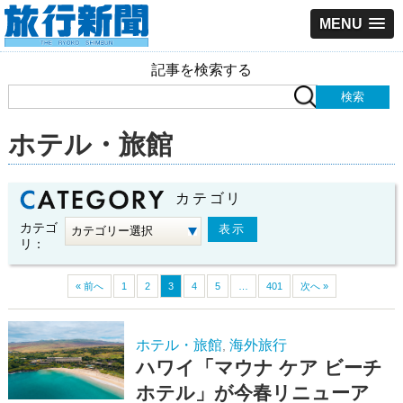
MENU
記事を検索する
ホテル・旅館
カテゴリ
カテゴ
リ：
« 前へ
1
2
3
4
5
…
401
次へ »
ホテル・旅館
海外旅行
,
ハワイ「マウナ ケア ビーチ
ホテル」が今春リニューア