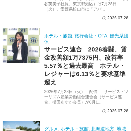
谷芙美子社長、東京都港区）は7月28日
（火）、愛媛県松山市に「アパ...
2026.07.28
ホテル・旅館
旅行会社・OTA
観光系団
,
,
体
サービス連合 2026春闘、賃
金改善額1万7375円、改善率
5.57％と過去最高 ホテル・
レジャーは6.13％と要求基準
超え
2026年7月28日（火） 配信 サービス・ツ
ーリズム産業労働組合連合会（サービス連
合、櫻田あすか会長）が6月1...
2026.07.28
グルメ
ホテル・旅館
北海道地方
地域
,
,
,