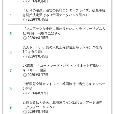
2026年8月4日
「ゆりの温泉」運営の長崎エンタープライズ、破産手続
き開始決定受ける（帝国データバンク調べ）
2026年8月5日
〝マニアックな企画に携わりたい〟クラブツーリズム入
社3年目 渋谷真里登さん
2026年8月5日
楽天トラベル、夏の人気上昇都道府県ランキング発表
1位は奈良県に
2026年8月5日
JR東海、「コートヤード・バイ・マリオット京都駅」
を11月16日開業
2026年8月7日
中部国際空港セントレア、韓国旅行で当たるキャンペー
ン開始
2026年8月7日
近鉄百貨店と企画、北海道ワイン2泊3日ツアーを発売
（クラブツーリズム）
2026年8月4日