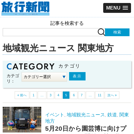
MENU
記事を検索する
地域観光ニュース 関東地方
カテゴリ
カテゴ
リ：
« 前へ
1
…
3
4
5
6
7
…
11
次へ »
イベント
地域観光ニュース
鉄道
関東
,
,
,
地方
5月20日から園芸博に向けプ