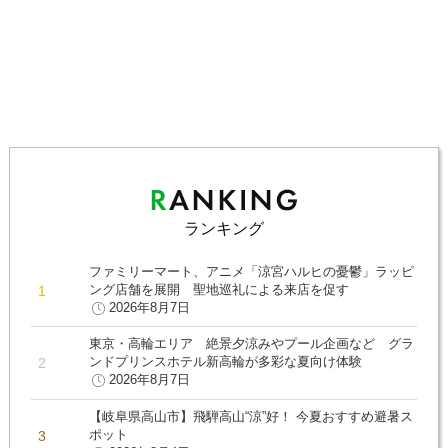
ランキング
ファミリーマート、アニメ「涼宮ハルヒの憂鬱」ラッピ
ング店舗を展開 聖地巡礼による来店を促す
2026年8月7日
東京・高輪エリア 絶景夕涼みやプール企画など グラ
ンドプリンスホテル新高輪が多彩な夏向け体験
2026年8月7日
【岐阜県高山市】飛騨高山“涼”好！ 今夏おすすめ避暑ス
ポット