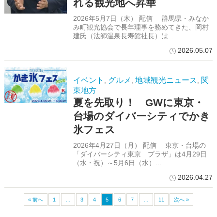
れる観光地へ昇華
2026年5月7日（木） 配信 群馬県・みなか
み町観光協会で長年理事を務めてきた、岡村
建氏（法師温泉長寿館社長）は...
2026.05.07
イベント
グルメ
地域観光ニュース
関
,
,
,
東地方
夏を先取り！ GWに東京・
台場のダイバーシティでかき
氷フェス
2026年4月27日（月） 配信 東京・台場の
「ダイバーシティ東京 プラザ」は4月29日
（水・祝）～5月6日（水）...
2026.04.27
« 前へ
1
…
3
4
5
6
7
…
11
次へ »