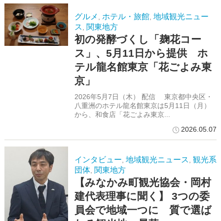
グルメ
ホテル・旅館
地域観光ニュー
,
,
ス
関東地方
,
初の発酵づくし「麹花コー
ス」、5月11日から提供 ホ
テル龍名館東京「花ごよみ東
京」
2026年5月7日（木） 配信 東京都中央区・
八重洲のホテル龍名館東京は5月11日（月）
から、和食店「花ごよみ東京...
2026.05.07
インタビュー
地域観光ニュース
観光系
,
,
団体
関東地方
,
【みなかみ町観光協会・岡村
建代表理事に聞く】 3つの委
員会で地域一つに 質で選ば