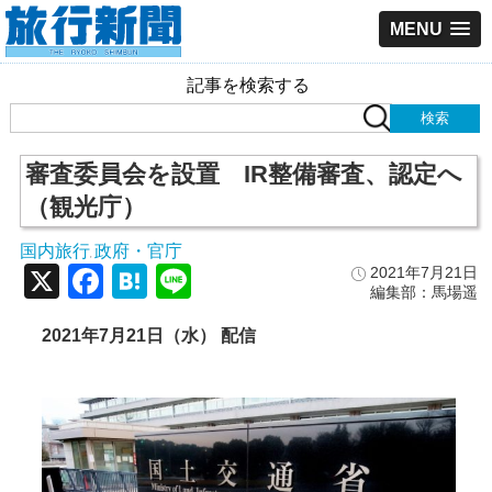
MENU
記事を検索する
審査委員会を設置 IR整備審査、認定へ
（観光庁）
国内旅行
政府・官庁
,
X
Facebook
Hatena
Line
2021年7月21日
編集部：馬場遥
2021年7月21日（水） 配信