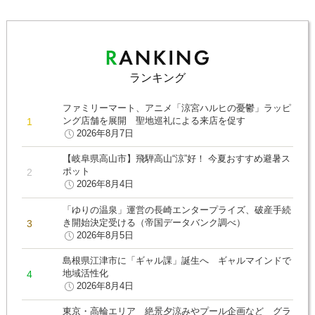
ランキング
ファミリーマート、アニメ「涼宮ハルヒの憂鬱」ラッピ
ング店舗を展開 聖地巡礼による来店を促す
2026年8月7日
【岐阜県高山市】飛騨高山“涼”好！ 今夏おすすめ避暑ス
ポット
2026年8月4日
「ゆりの温泉」運営の長崎エンタープライズ、破産手続
き開始決定受ける（帝国データバンク調べ）
2026年8月5日
島根県江津市に「ギャル課」誕生へ ギャルマインドで
地域活性化
2026年8月4日
東京・高輪エリア 絶景夕涼みやプール企画など グラ