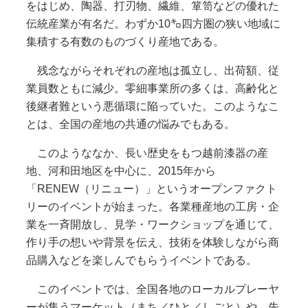
をはじめ、陶器、打刃物、繊維、箪笥などの優れた
伝統産業が有名だ。わずか10㌔四方圏の狭い地域に
集積する有数のものづくり産地である。
残念ながらそれぞれの産地は孤立し、出荷額、従
業員数ともに減少。零細事業所の多くは、高齢化と
後継者難という悪循環に陥っていた。このようなこ
とは、全国の産地の共通の悩みでもある。
このようななか、長い歴史をもつ越前漆器の産
地、河和田地区を中心に、2015年から
「RENEW（リニュー）」というオープンファクト
リーのイベントが始まった。各業種産地の工房・企
業を一斉開放し、見学・ワークショップを通じて、
作り手の想いや背景を伝え、技術を体験しながら商
品購入などを楽しんでもらうイベントである。
このイベントでは、全国各地のローカルプレーヤ
ーが集うマーケット（まち／ひと／しごと）や、先