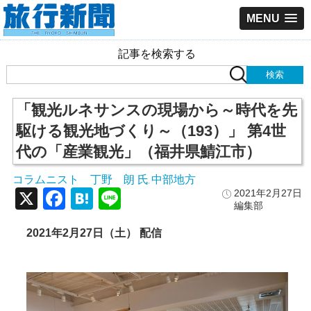
MENU
記事を検索する
「観光ルネサンスの現場から～時代を先
駆ける観光地づくり～（193）」 第4世
代の「産業観光」（福井県鯖江市）
コラムニスト 丁野 朗 氏
中部地方
,
X
Facebook
Hatena
Line
2021年2月27日
編集部
2021
年2
月27
日（土） 配信