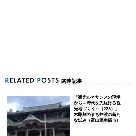
関連記事
「観光ルネサンスの現場
から～時代を先駆ける観
光地づくり～（223）」
木彫刻のまち井波の新た
な試み（富山県南砺市）