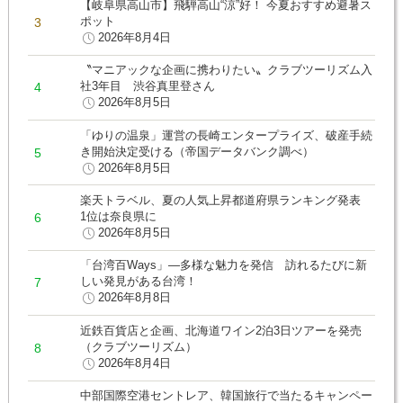
【岐阜県高山市】飛騨高山“涼”好！ 今夏おすすめ避暑ス
ポット
2026年8月4日
〝マニアックな企画に携わりたい〟クラブツーリズム入
社3年目 渋谷真里登さん
2026年8月5日
「ゆりの温泉」運営の長崎エンタープライズ、破産手続
き開始決定受ける（帝国データバンク調べ）
2026年8月5日
楽天トラベル、夏の人気上昇都道府県ランキング発表
1位は奈良県に
2026年8月5日
「台湾百Ways」―多様な魅力を発信 訪れるたびに新
しい発見がある台湾！
2026年8月8日
近鉄百貨店と企画、北海道ワイン2泊3日ツアーを発売
（クラブツーリズム）
2026年8月4日
中部国際空港セントレア、韓国旅行で当たるキャンペー