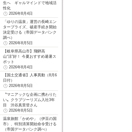
生へ ギャルマインドで地域活
性化
2026年8月4日
「ゆりの温泉」運営の長崎エン
タープライズ、破産手続き開始
決定受ける（帝国データバンク
調べ）
2026年8月5日
【岐阜県高山市】飛騨高
山“涼”好！ 今夏おすすめ避暑ス
ポット
2026年8月4日
【国土交通省】人事異動（8月6
日付）
2026年8月5日
〝マニアックな企画に携わりた
い〟クラブツーリズム入社3年
目 渋谷真里登さん
2026年8月5日
温泉旅館「かめや」（伊豆の国
市）、特別清算開始命令受ける
（帝国データバンク調べ）