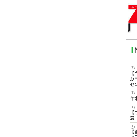
【
ぶ
ゼ
年
【
選
【