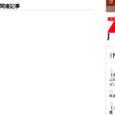
関連記事
【
ぶ
ゼ
年
【
選