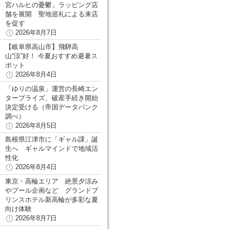
宮ハルヒの憂鬱」ラッピング店
舗を展開 聖地巡礼による来店
を促す
2026年8月7日
【岐阜県高山市】飛騨高
山“涼”好！ 今夏おすすめ避暑ス
ポット
2026年8月4日
「ゆりの温泉」運営の長崎エン
タープライズ、破産手続き開始
決定受ける（帝国データバンク
調べ）
2026年8月5日
島根県江津市に「ギャル課」誕
生へ ギャルマインドで地域活
性化
2026年8月4日
東京・高輪エリア 絶景夕涼み
やプール企画など グランドプ
リンスホテル新高輪が多彩な夏
向け体験
2026年8月7日