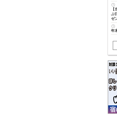
【
ぶ
ゼ
年