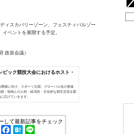
ディスカバリーゾーン、フェスティバルゾー
け、イベントを展開する予定。
府 政策会議）
リンピック競技大会におけるホスト・
大会開催に向け、スポーツ立国、グローバル化の推進、
加国・地域との人的・経済的・文化的な相互交流を図
地に広げていきます。
ーして最新記事をチェック
X
Facebook
Hatena
Line