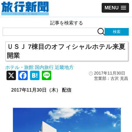
MENU
記事を検索する
ＵＳＪ 7棟目のオフィシャルホテル来夏
開業
ホテル・旅館
国内旅行
近畿地方
,
,
X
Facebook
Hatena
Line
2017年11月30日
営業部：古沢 克昌
2017年11月30日（木） 配信