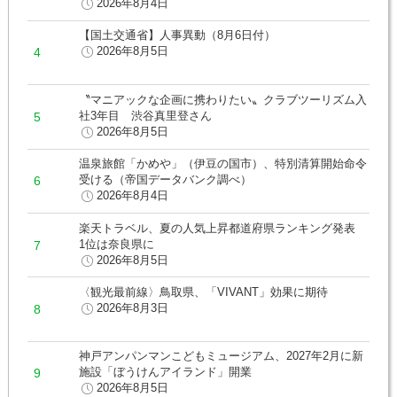
2026年8月4日
【国土交通省】人事異動（8月6日付）
2026年8月5日
〝マニアックな企画に携わりたい〟クラブツーリズム入
社3年目 渋谷真里登さん
2026年8月5日
温泉旅館「かめや」（伊豆の国市）、特別清算開始命令
受ける（帝国データバンク調べ）
2026年8月4日
楽天トラベル、夏の人気上昇都道府県ランキング発表
1位は奈良県に
2026年8月5日
〈観光最前線〉鳥取県、「VIVANT」効果に期待
2026年8月3日
神戸アンパンマンこどもミュージアム、2027年2月に新
施設「ぼうけんアイランド」開業
2026年8月5日