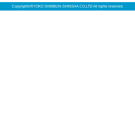
Copyright©RYOKO SHIMBUN-SHINSHA.CO,LTD All rights reserved.