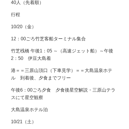
40人（先着順）
行程
10/20（金）
12：00ごろ竹芝客船ターミナル集合
竹芝桟橋 午後1：05 ～（高速ジェット船）～午後
2：50 伊豆大島着
港＝＝三原山頂口（下車見学）＝＝大島温泉ホテ
ル 到着後、夕食までフリー
午後6：00ごろ夕食 夕食後星空解説・三原山テラ
スにて星空観察
大島温泉ホテル泊
10/21（土）