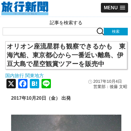
MENU
記事を検索する
オリオン座流星群も観察できるかも 東
海汽船、東京都心から一番近い離島、伊
豆大島で星空観賞ツアーを販売中
国内旅行
関東地方
,
X
Facebook
Hatena
Line
2017年10月4日
営業部：後藤 文昭
2017年10月20日（金） 出発