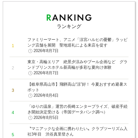
ランキング
ファミリーマート、アニメ「涼宮ハルヒの憂鬱」ラッピ
ング店舗を展開 聖地巡礼による来店を促す
2026年8月7日
東京・高輪エリア 絶景夕涼みやプール企画など グラ
ンドプリンスホテル新高輪が多彩な夏向け体験
2026年8月7日
【岐阜県高山市】飛騨高山“涼”好！ 今夏おすすめ避暑ス
ポット
2026年8月4日
「ゆりの温泉」運営の長崎エンタープライズ、破産手続
き開始決定受ける（帝国データバンク調べ）
2026年8月5日
〝マニアックな企画に携わりたい〟クラブツーリズム入
社3年目 渋谷真里登さん