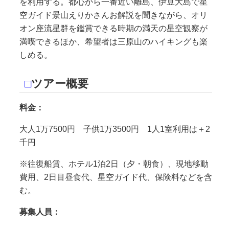
を利用する。都心から一番近い離島、伊豆大島で星
空ガイド景山えりかさんお解説を聞きながら、オリ
オン座流星群を鑑賞できる時期の満天の星空観察が
満喫できるほか、希望者は三原山のハイキングも楽
しめる。
□
ツアー概要
料金：
大人1万7500円 子供1万3500円 1人1室利用は＋2
千円
※往復船賃、ホテル1泊2日（夕・朝食）、現地移動
費用、2日目昼食代、星空ガイド代、保険料などを含
む。
募集人員：