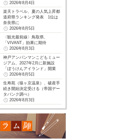
2026年8月4日
楽天トラベル、夏の人気上昇都
道府県ランキング発表 1位は
奈良県に
2026年8月5日
〈観光最前線〉鳥取県、
「VIVANT」効果に期待
2026年8月3日
神戸アンパンマンこどもミュー
ジアム、2027年2月に新施設
「ぼうけんアイランド」開業
2026年8月5日
生寿苑（猿ヶ京温泉）、破産手
続き開始決定受ける（帝国デー
タバンク調べ）
2026年8月3日