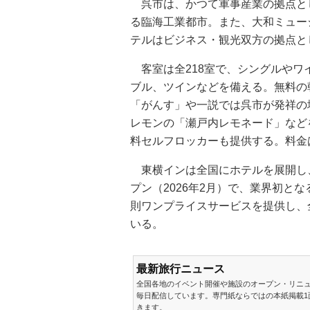
呉市は、かつて軍事産業の拠点と
る臨海工業都市。また、大和ミュー
テルはビジネス・観光双方の拠点と
客室は全218室で、シングルやワ
ブル、ツインなどを備える。無料の
「がんす」や一説では呉市が発祥の
レモンの「瀬戸内レモネード」など
料セルフロッカーも提供する。料金は
東横インは全国にホテルを展開し、
プン（2026年2月）で、業界初と
則ワンプライスサービスを提供し、
いる。
最新旅行ニュース
全国各地のイベント開催や施設のオープン・リニ
毎日配信しています。専門紙ならではの本紙掲載1
きます。