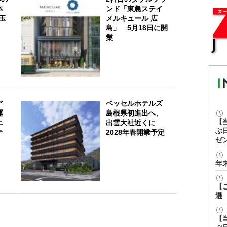
本
ンド「東急ステイ
 玉
メルキュール 広
島」 5月18日に開
業
ア
ベッセルホテルズ
運
島根県初進出へ、
【
ニ
出雲大社近くに
ぶ
テ
2028年春開業予定
ゼ
年
【
選
【