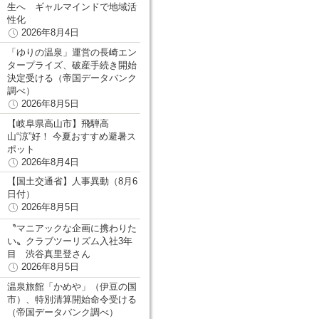
生へ ギャルマインドで地域活
性化
2026年8月4日
「ゆりの温泉」運営の長崎エン
タープライズ、破産手続き開始
決定受ける（帝国データバンク
調べ）
2026年8月5日
【岐阜県高山市】飛騨高
山“涼”好！ 今夏おすすめ避暑ス
ポット
2026年8月4日
【国土交通省】人事異動（8月6
日付）
2026年8月5日
〝マニアックな企画に携わりた
い〟クラブツーリズム入社3年
目 渋谷真里登さん
2026年8月5日
温泉旅館「かめや」（伊豆の国
市）、特別清算開始命令受ける
（帝国データバンク調べ）