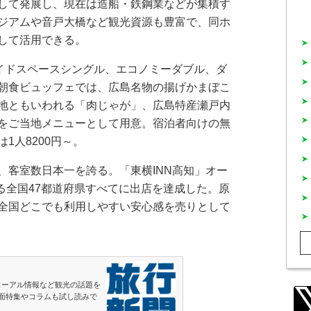
して発展し、現在は造船・鉄鋼業などが集積す
ジアムや音戸大橋など観光資源も豊富で、同ホ
して活用できる。
イドスペースシングル、エコノミーダブル、ダ
朝食ビュッフェでは、広島名物の揚げかまぼこ
地ともいわれる「肉じゃが」、広島特産瀬戸内
をご当地メニューとして用意。宿泊者向けの無
1人8200円～。
客室数日本一を誇る。「東横INN高知」オー
なる全国47都道府県すべてに出店を達成した。原
全国どこでも利用しやすい安心感を売りとして
ューアル情報など観光の話題を
面特集やコラムも試し読みで