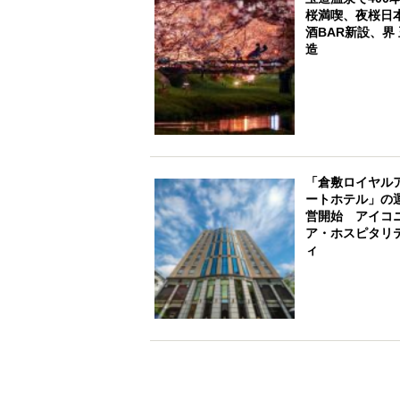
桜満喫、夜桜日
酒BAR新設、界
造
「倉敷ロイヤル
ートホテル」の
営開始 アイコ
ア・ホスピタリ
ィ