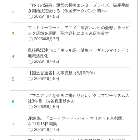
「ゆりの温泉」運営の長崎エンタープライズ、破産手続
き開始決定受ける（帝国データバンク調べ）
2026年8月5日
ファミリーマート、アニメ「涼宮ハルヒの憂鬱」ラッピ
ング店舗を展開 聖地巡礼による来店を促す
2026年8月7日
島根県江津市に「ギャル課」誕生へ ギャルマインドで
地域活性化
2026年8月4日
【国土交通省】人事異動（8月6日付）
2026年8月5日
〝マニアックな企画に携わりたい〟クラブツーリズム入
社3年目 渋谷真里登さん
2026年8月5日
JR東海、「コートヤード・バイ・マリオット京都駅」
を11月16日開業
2026年8月7日