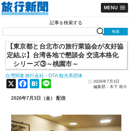
MENU
記事を検索する
【東京都と台北市の旅行業協会が友好協
定結ぶ】台湾各地で懇談会 交流本格化
シリーズ③～桃園市～
台湾関連
旅行会社・OTA
観光系団体
,
,
X
Facebook
Hatena
Line
2026年7月3日
編集部：木下 裕斗
2026年7月3日（金） 配信