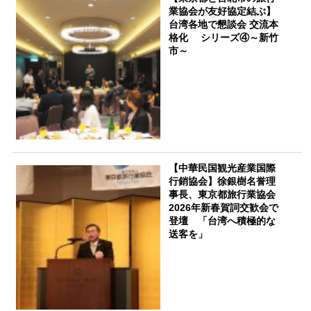
業協会が友好協定結ぶ】
台湾各地で懇談会 交流本
格化 シリーズ④～新竹
市～
【中華民国観光産業国際
行銷協会】徐銀樹名誉理
事長、東京都旅行業協会
2026年新春賀詞交歓会で
登壇 「台湾へ積極的な
送客を」