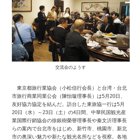
交流会のようす
東京都旅行業協会（小松信行会長）と台湾・台北
市旅行商業同業公会（陳怡璇理事長）は5月20日、
友好協力協定を結んだ。訪台した東旅協一行は5月
20日（水）～23日（土）の4日間、中華民国観光産
業国際行銷協会の徐銀樹榮譽理事長や秦文沂理事長
らの案内で台北市をはじめ、新竹市、桃園市、新北
市の奥深い魅力や新たな観光名所などを視察。各地