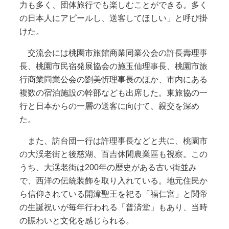
力も多く、団体旅行でも楽しむことができる。多く
の日本人にアピールし、送客してほしい」と呼び掛
けた。
交流会には桃園市旅館商業同業公会の許長壽理事
長、桃園市民宿発展協会の施玉仙理事長、桃園市旅
行商業同業公会の劉美忻理事長のほか、市内にある
複数の宿泊施設の幹部なども出席した。東旅協の一
行と日本からの一層の送客に向けて、親交を深め
た。
また、訪台団一行は許理事長などと共に、桃園市
の大渓老街と後慈湖、百吉休閒農業區も視察。この
うち、大渓老街は200年の歴史がある古い街並み
で、西洋の伝統装飾を取り入れている。地元住民か
ら信仰されている開漳聖王を祀る「福仁宮」と関帝
の生誕祝いが毎年行われる「普済堂」もあり、当時
の賑わいと文化を感じられる。