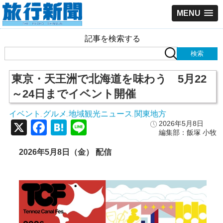
MENU
記事を検索する
東京・天王洲で北海道を味わう 5月22
～24日までイベント開催
イベント
グルメ
地域観光ニュース
関東地方
,
,
,
X
Facebook
Hatena
Line
2026年5月8日
編集部：飯塚 小牧
2026年5月8日（金） 配信