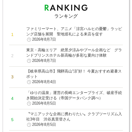
ランキング
ファミリーマート、アニメ「涼宮ハルヒの憂鬱」ラッピ
ング店舗を展開 聖地巡礼による来店を促す
2026年8月7日
東京・高輪エリア 絶景夕涼みやプール企画など グラ
ンドプリンスホテル新高輪が多彩な夏向け体験
2026年8月7日
【岐阜県高山市】飛騨高山“涼”好！ 今夏おすすめ避暑ス
ポット
2026年8月4日
「ゆりの温泉」運営の長崎エンタープライズ、破産手続
き開始決定受ける（帝国データバンク調べ）
2026年8月5日
〝マニアックな企画に携わりたい〟クラブツーリズム入
社3年目 渋谷真里登さん
2026年8月5日