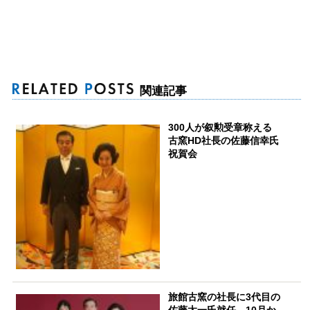
関連記事
300人が叙勲受章称える
古窯HD社長の佐藤信幸氏
祝賀会
旅館古窯の社長に3代目の