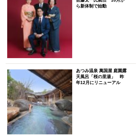
佐藤太一氏就任 10月か
ら新体制で始動
あつみ温泉 萬国屋 庭園露
天風呂「桜の里湯」 昨
年12月にリニューアル