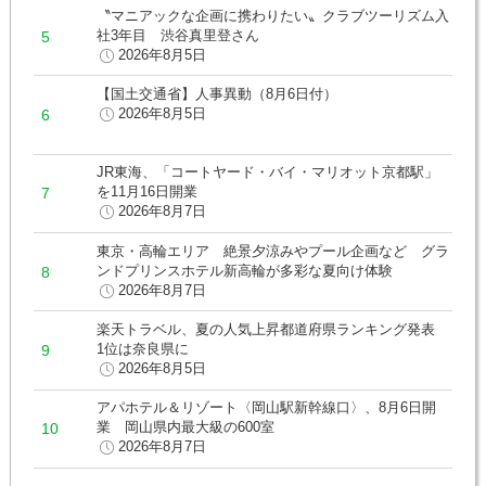
〝マニアックな企画に携わりたい〟クラブツーリズム入
社3年目 渋谷真里登さん
2026年8月5日
【国土交通省】人事異動（8月6日付）
2026年8月5日
JR東海、「コートヤード・バイ・マリオット京都駅」
を11月16日開業
2026年8月7日
東京・高輪エリア 絶景夕涼みやプール企画など グラ
ンドプリンスホテル新高輪が多彩な夏向け体験
2026年8月7日
楽天トラベル、夏の人気上昇都道府県ランキング発表
1位は奈良県に
2026年8月5日
アパホテル＆リゾート〈岡山駅新幹線口〉、8月6日開
業 岡山県内最大級の600室
2026年8月7日