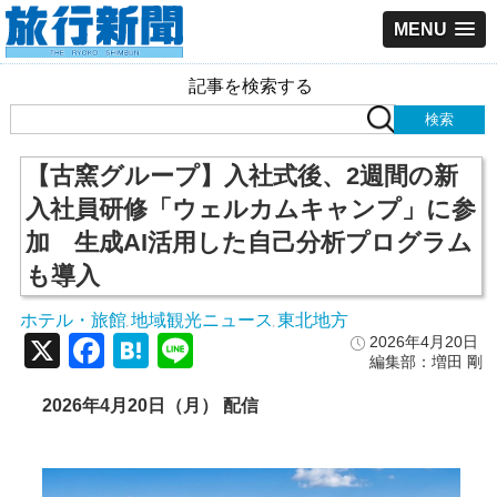
MENU
記事を検索する
【古窯グループ】入社式後、2週間の新
入社員研修「ウェルカムキャンプ」に参
加 生成AI活用した自己分析プログラム
も導入
ホテル・旅館
地域観光ニュース
東北地方
,
,
X
Facebook
Hatena
Line
2026年4月20日
編集部：増田 剛
2026年4月20日（月） 配信