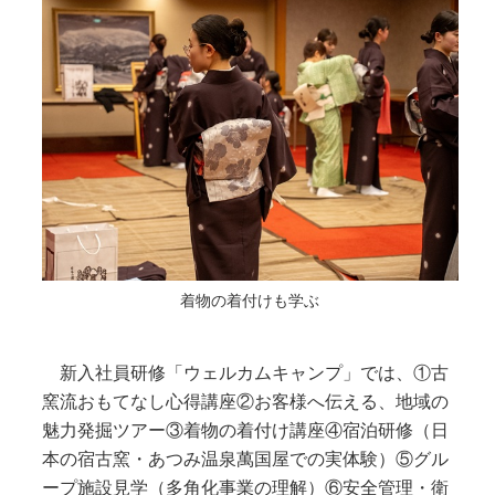
着物の着付けも学ぶ
新入社員研修「ウェルカムキャンプ」では、①古
窯流おもてなし心得講座②お客様へ伝える、地域の
魅力発掘ツアー③着物の着付け講座④宿泊研修（日
本の宿古窯・あつみ温泉萬国屋での実体験）⑤グル
ープ施設見学（多角化事業の理解）⑥安全管理・衛