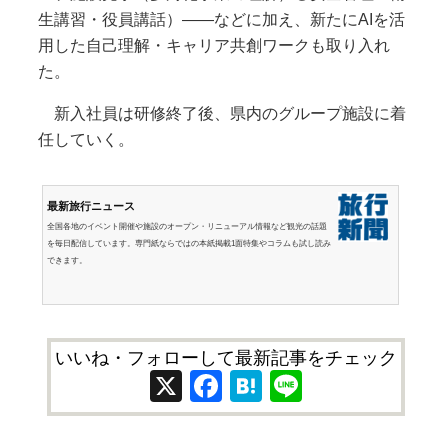
生講習・役員講話）――などに加え、新たにAIを活
用した自己理解・キャリア共創ワークも取り入れ
た。
新入社員は研修終了後、県内のグループ施設に着
任していく。
最新旅行ニュース
全国各地のイベント開催や施設のオープン・リニューアル情報など観光の話題
を毎日配信しています。専門紙ならではの本紙掲載1面特集やコラムも試し読み
できます。
いいね・フォローして最新記事をチェック
X
Facebook
Hatena
Line