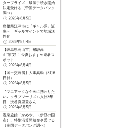
タープライズ、破産手続き開始
決定受ける（帝国データバンク
調べ）
2026年8月5日
島根県江津市に「ギャル課」誕
生へ ギャルマインドで地域活
性化
2026年8月4日
【岐阜県高山市】飛騨高
山“涼”好！ 今夏おすすめ避暑ス
ポット
2026年8月4日
【国土交通省】人事異動（8月6
日付）
2026年8月5日
〝マニアックな企画に携わりた
い〟クラブツーリズム入社3年
目 渋谷真里登さん
2026年8月5日
温泉旅館「かめや」（伊豆の国
市）、特別清算開始命令受ける
（帝国データバンク調べ）