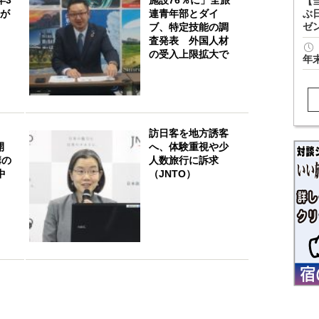
【
数が
連青年部とダイ
ぶ
ゼ
ブ、特定技能の調
査発表 外国人材
の受入上限拡大で
年
訪日客を地方誘客
開
へ、体験重視や少
講の
人数旅行に訴求
中
（JNTO）