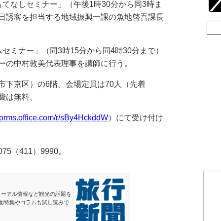
てなしセミナー」（午後1時30分から同3時ま
日誘客を担当する地域振興一課の魚地啓吾課長
ミナー」（同3時15分から同4時30分まで）
ーの中村敦美代表理事を講師に行う。
下京区）の6階。会場定員は70人（先着
費は無料。
/forms.office.com/r/sBy4HckddW
）にて受け付け
（411）9990。
ューアル情報など観光の話題を
面特集やコラムも試し読みで