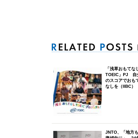
「浅草おもてな
TOEIC」PJ 自
のスコアでおも
なしを（IIBC）
JNTO、「地方
復傾向に」 24