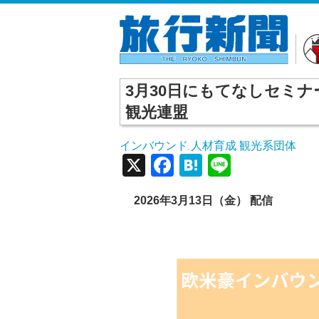
3月30日にもてなしセミナ
観光連盟
インバウンド
人材育成
観光系団体
,
,
X
Facebook
Hatena
Line
2026年3月13日（金） 配信