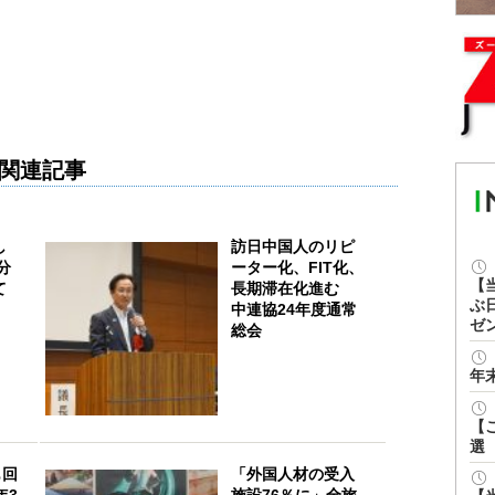
関連記事
し
訪日中国人のリピ
分
ーター化、FIT化、
【
て
長期滞在化進む
ぶ
中連協24年度通常
ゼ
総会
年
【
選
も回
「外国人材の受入
年3
施設76％に」全旅