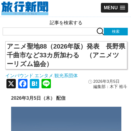
MENU
記事を検索する
アニメ聖地88（2026年版）発表 長野県
千曲市など33カ所加わる （アニメツ
ーリズム協会）
インバウンド
エンタメ
観光系団体
,
,
X
Facebook
Hatena
Line
2026年3月5日
編集部：木下 裕斗
2026年3月5日（木） 配信