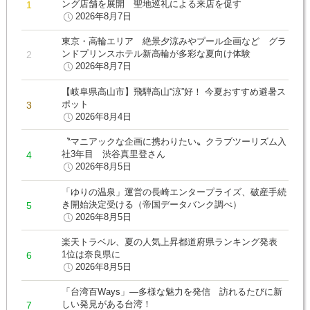
ング店舗を展開 聖地巡礼による来店を促す
2026年8月7日
東京・高輪エリア 絶景夕涼みやプール企画など グラ
ンドプリンスホテル新高輪が多彩な夏向け体験
2026年8月7日
【岐阜県高山市】飛騨高山“涼”好！ 今夏おすすめ避暑ス
ポット
2026年8月4日
〝マニアックな企画に携わりたい〟クラブツーリズム入
社3年目 渋谷真里登さん
2026年8月5日
「ゆりの温泉」運営の長崎エンタープライズ、破産手続
き開始決定受ける（帝国データバンク調べ）
2026年8月5日
楽天トラベル、夏の人気上昇都道府県ランキング発表
1位は奈良県に
2026年8月5日
「台湾百Ways」―多様な魅力を発信 訪れるたびに新
しい発見がある台湾！