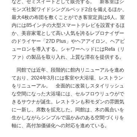
など、セミスイートとして販売する。 新客室はシ
モンズ社製ワイドシングルベッド2台を備えるほか、
最大4枚の布団を敷くことができ客室定員は6人。室
内には85インチの大型スマートテレビを設置するほ
か、美容家電として高い人気を誇るレプロナイザー
のドライヤー「27D Plus」やヘアアイロン、ヘアビ
ューロンを導入する。シャワーヘッドにはRefa（リ
ファ）の製品を取り入れ、上質な滞在を提供する。
同館では近年、段階的に館内リニューアルを進め
ており、2024年3月には客室や大浴場、レストラン
をリニューアル。 全面的に改装しスタイリッシュ
な空間になった大浴場には、セルフロウリュウがで
きるサウナが誕生。レストランも和モダンの雰囲気
に一新し、席数を拡充した。同館は、木の風合いを
生かしながらシンプルで温かみのある空間づくりを
軸に、高付加価値化への対応を進めている。