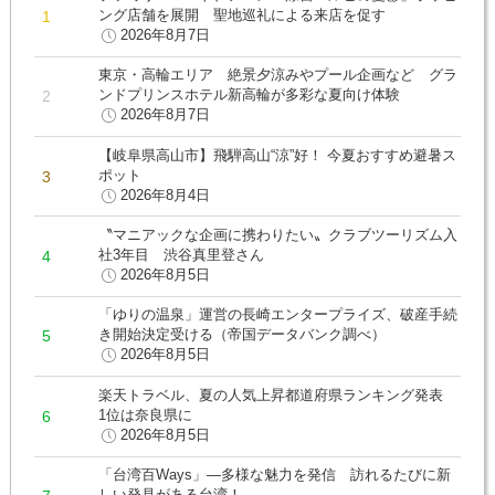
ング店舗を展開 聖地巡礼による来店を促す
2026年8月7日
東京・高輪エリア 絶景夕涼みやプール企画など グラ
ンドプリンスホテル新高輪が多彩な夏向け体験
2026年8月7日
【岐阜県高山市】飛騨高山“涼”好！ 今夏おすすめ避暑ス
ポット
2026年8月4日
〝マニアックな企画に携わりたい〟クラブツーリズム入
社3年目 渋谷真里登さん
2026年8月5日
「ゆりの温泉」運営の長崎エンタープライズ、破産手続
き開始決定受ける（帝国データバンク調べ）
2026年8月5日
楽天トラベル、夏の人気上昇都道府県ランキング発表
1位は奈良県に
2026年8月5日
「台湾百Ways」―多様な魅力を発信 訪れるたびに新
しい発見がある台湾！