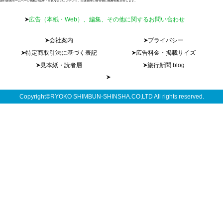
旅行新聞ホームページ掲載の記事・写真などのコンテンツ、出版物等の著作物の無断転載を禁じます。
広告（本紙・Web）、編集、その他に関するお問い合わせ
会社案内
プライバシー
特定商取引法に基づく表記
広告料金・掲載サイズ
見本紙・読者層
旅行新聞 blog
Copyright©RYOKO SHIMBUN-SHINSHA.CO,LTD All rights reserved.