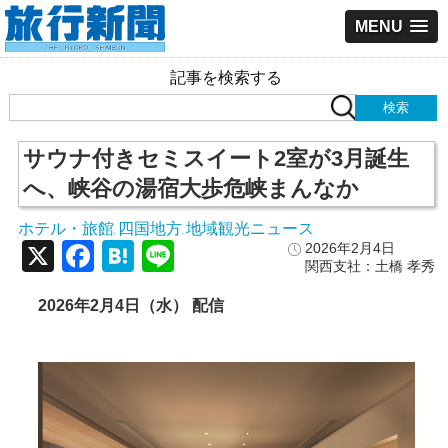
MENU
記事を検索する
サウナ付きセミスイート2室が3月誕生
へ、峡谷の湯宿大歩危峡まんなか
ホテル・旅館
四国地方
地域観光ニュース
,
,
X
Facebook
Hatena
Line
2026年2月4日
関西支社：土橋 孝秀
2026年2月4日（水） 配信