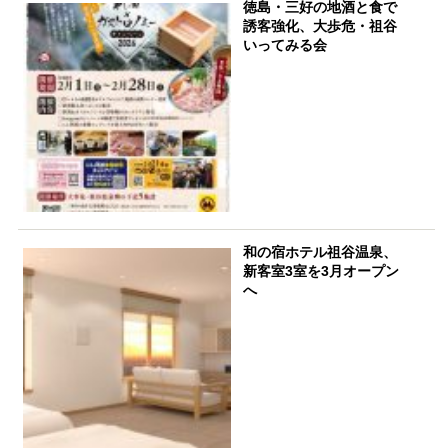
徳島・三好の地酒と食で
誘客強化、大歩危・祖谷
いってみる会
和の宿ホテル祖谷温泉、
新客室3室を3月オープン
へ