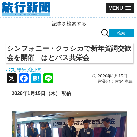
MENU
記事を検索する
シンフォニー・クラシカで新年賀詞交歓
会を開催 はとバス共栄会
バス
観光系団体
,
X
Facebook
Hatena
Line
2026年1月15日
営業部：古沢 克昌
2026年1月15日（木） 配信