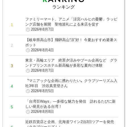
ランキング
ファミリーマート、アニメ「涼宮ハルヒの憂鬱」ラッピ
ング店舗を展開 聖地巡礼による来店を促す
2026年8月7日
【岐阜県高山市】飛騨高山“涼”好！ 今夏おすすめ避暑ス
ポット
2026年8月4日
東京・高輪エリア 絶景夕涼みやプール企画など グラ
ンドプリンスホテル新高輪が多彩な夏向け体験
2026年8月7日
〝マニアックな企画に携わりたい〟クラブツーリズム入
社3年目 渋谷真里登さん
2026年8月5日
「台湾百Ways」―多様な魅力を発信 訪れるたびに新
しい発見がある台湾！
2026年8月8日
近鉄百貨店と企画、北海道ワイン2泊3日ツアーを発売
（クラブツーリズム）