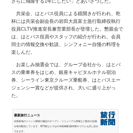
さらに飛躍する1年にしたい」とあいさつした。
共栄会、はとバス役員による鏡開きが行われ、乾
杯には共栄会副会長の岩田大昌富士急行取締役執行
役員CLTV推進室長兼営業部長が登壇した。懇親会で
は、はとバス役員やスタッフの紹介が行われ、会員
同士の情報交換や歓談、シンフォニー自慢の料理を
楽しんだ。
お楽しみ抽選会では、グループ会社から、はとバ
スの乗車券をはじめ、銀座キャピタルホテル宿泊
券、シーライン東京クルーズ乗船券、はとバスエー
ジェンシー賞などが提供され、大いに盛り上がっ
た。
最新旅行ニュース
全国各地のイベント開催や施設のオープン・リニューアル情報など観光の話題
を毎日配信しています。専門紙ならではの本紙掲載1面特集やコラムも試し読み
できます。