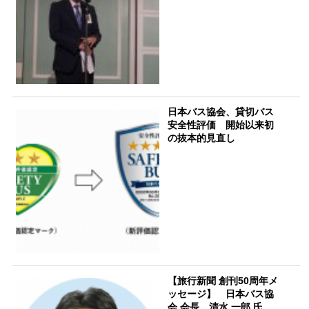
日本バス協会、貸切バス
安全性評価 開始以来初
の抜本的見直し
【旅行新聞 創刊50周年メ
ッセージ】 日本バス協
会 会長 清水 一郎 氏