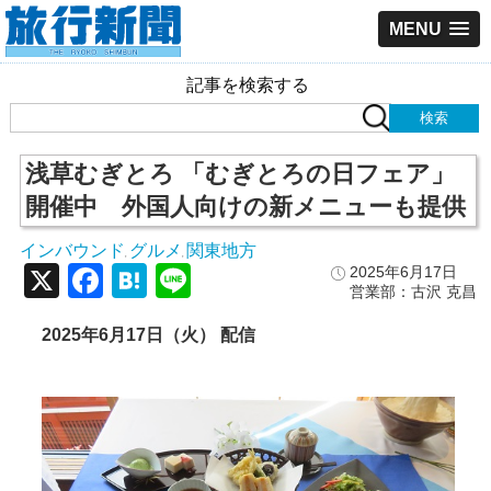
MENU
記事を検索する
浅草むぎとろ 「むぎとろの日フェア」
開催中 外国人向けの新メニューも提供
インバウンド
グルメ
関東地方
,
,
X
Facebook
Hatena
Line
2025年6月17日
営業部：古沢 克昌
2025年6月17日（火） 配信