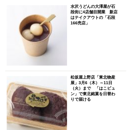
水沢うどんの大澤屋が石
段街に4店舗目開業 新店
はテイクアウトの「石段
166売店」
松坂屋上野店「東北物産
展」3月6（木）～11日
（火）まで 「はこビュ
ン」で東北銘菓を日替わ
りで届ける