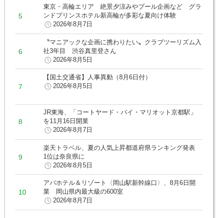
東京・高輪エリア 絶景夕涼みやプール企画など グラ
ンドプリンスホテル新高輪が多彩な夏向け体験
2026年8月7日
〝マニアックな企画に携わりたい〟クラブツーリズム入
社3年目 渋谷真里登さん
2026年8月5日
【国土交通省】人事異動（8月6日付）
2026年8月5日
JR東海、「コートヤード・バイ・マリオット京都駅」
を11月16日開業
2026年8月7日
楽天トラベル、夏の人気上昇都道府県ランキング発表
1位は奈良県に
2026年8月5日
アパホテル＆リゾート〈岡山駅新幹線口〉、8月6日開
業 岡山県内最大級の600室
2026年8月7日