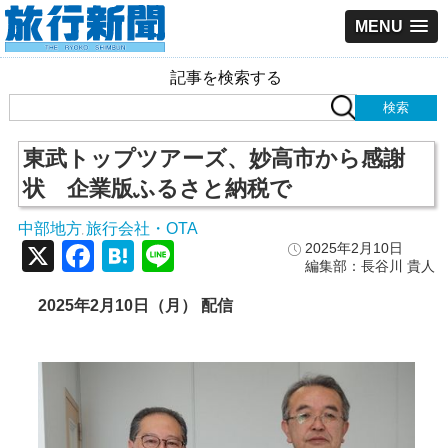
MENU
記事を検索する
東武トップツアーズ、妙高市から感謝
状 企業版ふるさと納税で
中部地方
旅行会社・OTA
,
X
Facebook
Hatena
Line
2025年2月10日
編集部：長谷川 貴人
2025
年2
月10
日（月） 配信