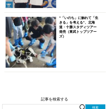
“「いのち」に触れて「生
きる」を考える“、北海
道・十勝スタディツアー
発売（東武トップツアー
ズ）
記事を検索する