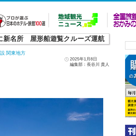
年に新名所 屋形船遊覧クルーズ運航
施設
関東地方
,
2025年1月8日
編集部：長谷川 貴人