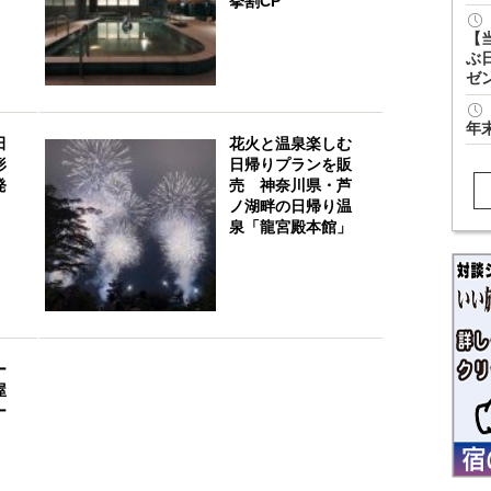
挙割CP
【
ぶ
ゼ
年
田
花火と温泉楽しむ
形
日帰りプランを販
発
売 神奈川県・芦
ノ湖畔の日帰り温
泉「龍宮殿本館」
ー
屋
ー