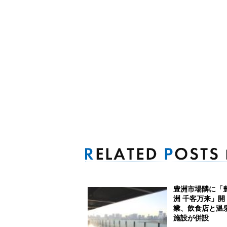
豊洲市場隣に「
洲 千客万来」開
業、飲食店と温
施設が併設