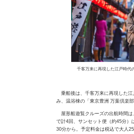
千客万来に再現した江戸時代
乗船後は、千客万来に再現した江
み、温浴棟の「東京豊洲 万葉倶楽
屋形船遊覧クルーズの出航時間は、
で計4回、サンセット便（約45分）
30分から。予定料金は税込で大人250