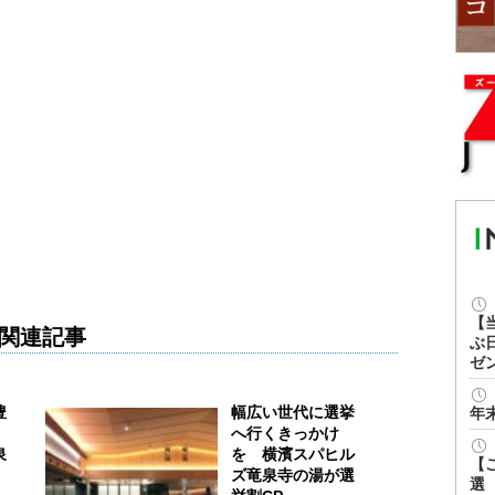
【
関連記事
ぶ
ゼ
豊
幅広い世代に選挙
年
へ行くきっかけ
泉
を 横濱スパヒル
【
ズ竜泉寺の湯が選
選