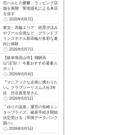
宮ハルヒの憂鬱」ラッピング店
舗を展開 聖地巡礼による来店
を促す
2026年8月7日
東京・高輪エリア 絶景夕涼み
やプール企画など グランドプ
リンスホテル新高輪が多彩な夏
向け体験
2026年8月7日
【岐阜県高山市】飛騨高
山“涼”好！ 今夏おすすめ避暑ス
ポット
2026年8月4日
〝マニアックな企画に携わりた
い〟クラブツーリズム入社3年
目 渋谷真里登さん
2026年8月5日
「ゆりの温泉」運営の長崎エン
タープライズ、破産手続き開始
決定受ける（帝国データバンク
調べ）
2026年8月5日