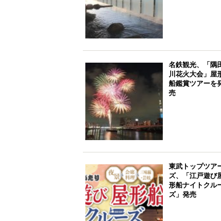
名鉄観光、「隅
川花火大会」屋
船鑑賞ツアーを
売
東武トップツア
ズ、「江戸遊び
形船ナイトクル
ズ」発売