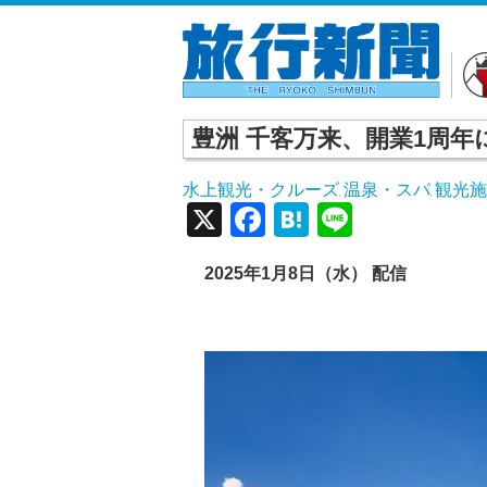
豊洲 千客万来、開業1周
水上観光・クルーズ
温泉・スパ
観光
,
,
X
Facebook
Hatena
Line
2025
年1
月8
日（水） 配信