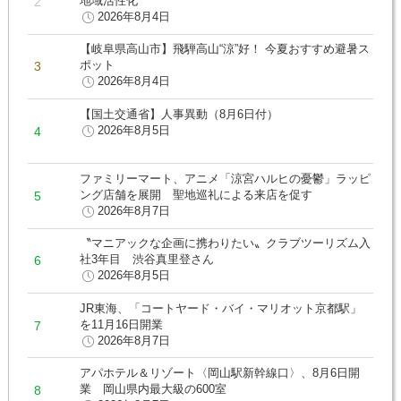
地域活性化
2026年8月4日
【岐阜県高山市】飛騨高山“涼”好！ 今夏おすすめ避暑ス
ポット
2026年8月4日
【国土交通省】人事異動（8月6日付）
2026年8月5日
ファミリーマート、アニメ「涼宮ハルヒの憂鬱」ラッピ
ング店舗を展開 聖地巡礼による来店を促す
2026年8月7日
〝マニアックな企画に携わりたい〟クラブツーリズム入
社3年目 渋谷真里登さん
2026年8月5日
JR東海、「コートヤード・バイ・マリオット京都駅」
を11月16日開業
2026年8月7日
アパホテル＆リゾート〈岡山駅新幹線口〉、8月6日開
業 岡山県内最大級の600室