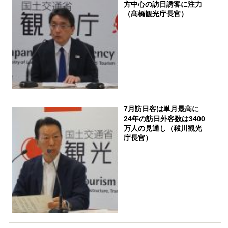
方中心の訪日誘客に注力
（髙橋観光庁長官）
7月訪日客は単月最高に
24年の訪日外客数は3400
万人の見通し（秡川観光
庁長官）