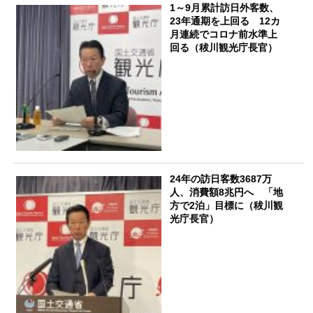
1～9月累計訪日外客数、
23年通期を上回る 12カ
月連続でコロナ前水準上
回る（秡川観光庁長官）
24年の訪日客数3687万
人、消費額8兆円へ 「地
方で2泊」目標に（秡川観
光庁長官）