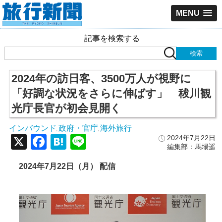
MENU
記事を検索する
2024年の訪日客、3500万人が視野に
「好調な状況をさらに伸ばす」 秡川観
光庁長官が初会見開く
インバウンド
政府・官庁
海外旅行
,
,
X
Facebook
Hatena
Line
2024年7月22日
編集部：馬場遥
2024年7月22日（月） 配信