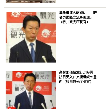
海旅機運の醸成に、「若
者の国際交流を促進」
（秡川観光庁長官）
高付加価値旅行が好調、
訪日受入に支援継続の意
向（秡川観光庁長官）