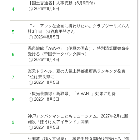
【国土交通省】人事異動（8月6日付）
2026年8月5日
〝マニアックな企画に携わりたい〟クラブツーリズム入
社3年目 渋谷真里登さん
2026年8月5日
温泉旅館「かめや」（伊豆の国市）、特別清算開始命令
受ける（帝国データバンク調べ）
2026年8月4日
楽天トラベル、夏の人気上昇都道府県ランキング発表
1位は奈良県に
2026年8月5日
〈観光最前線〉鳥取県、「VIVANT」効果に期待
2026年8月3日
神戸アンパンマンこどもミュージアム、2027年2月に新
施設「ぼうけんアイランド」開業
2026年8月5日
生寿苑（猿ヶ京温泉）、破産手続き開始決定受ける（帝