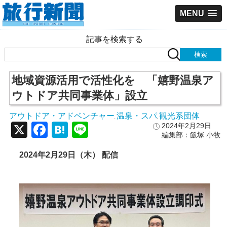
MENU
記事を検索する
地域資源活用で活性化を 「嬉野温泉ア
ウトドア共同事業体」設立
アウトドア・アドベンチャー
温泉・スパ
観光系団体
,
,
X
Facebook
Hatena
Line
2024年2月29日
編集部：飯塚 小牧
2024年2月29日（木） 配信