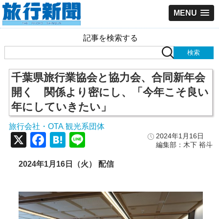
MENU
記事を検索する
千葉県旅行業協会と協力会、合同新年会
開く 関係より密にし、「今年こそ良い
年にしていきたい」
旅行会社・OTA
観光系団体
,
X
Facebook
Hatena
Line
2024年1月16日
編集部：木下 裕斗
2024年1月16日（火） 配信