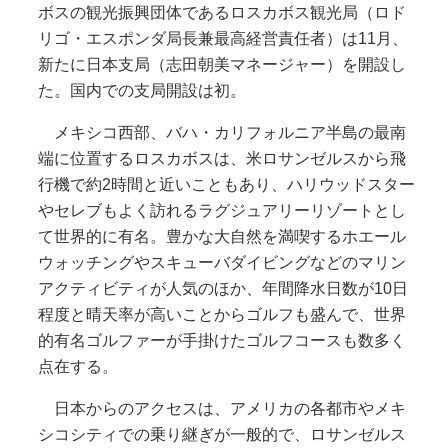
ボスの観光振興団体であるロスカボス観光局（ロド
リゴ・エスポンダ局長兼最高経営責任者）は11月、
新たに日本支局（志田朝美マネージャー）を開設し
た。国内での支局開設は初。
メキシコ西部、バハ・カリフォルニア半島の最南
端に位置するロスカボスは、米ロサンゼルスから飛
行機で約2時間と近いこともあり、ハリウッドスター
やセレブもよく訪れるラグジュアリーリゾートとし
て世界的に有名。豊かな大自然を満喫するホエール
ウォッチングやスキューバダイビングなどのマリン
アクティビティが人気のほか、年間降水日数が10日
程度と晴天率が高いことからゴルフも盛んで、世界
的有名ゴルファーが手掛けたゴルフコースも数多く
点在する。
日本からのアクセスは、アメリカの各都市やメキ
シコシティでの乗り継ぎが一般的で、ロサンゼルス