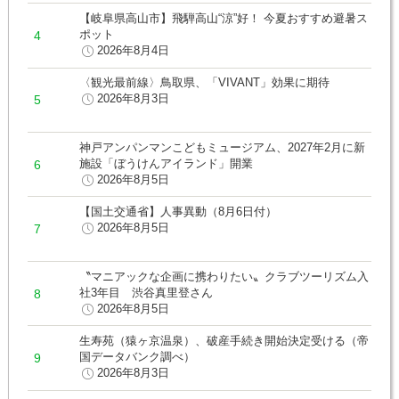
【岐阜県高山市】飛騨高山“涼”好！ 今夏おすすめ避暑ス
ポット
2026年8月4日
〈観光最前線〉鳥取県、「VIVANT」効果に期待
2026年8月3日
神戸アンパンマンこどもミュージアム、2027年2月に新
施設「ぼうけんアイランド」開業
2026年8月5日
【国土交通省】人事異動（8月6日付）
2026年8月5日
〝マニアックな企画に携わりたい〟クラブツーリズム入
社3年目 渋谷真里登さん
2026年8月5日
生寿苑（猿ヶ京温泉）、破産手続き開始決定受ける（帝
国データバンク調べ）
2026年8月3日