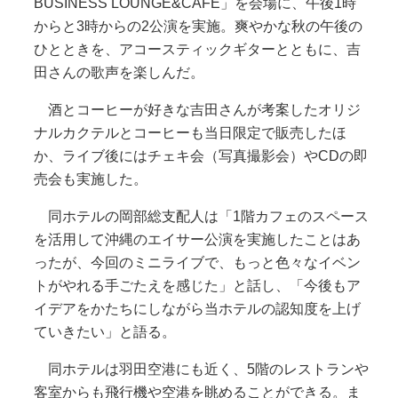
BUSINESS LOUNGE&CAFE」を会場に、午後1時
からと3時からの2公演を実施。爽やかな秋の午後の
ひとときを、アコースティックギターとともに、吉
田さんの歌声を楽しんだ。
酒とコーヒーが好きな吉田さんが考案したオリジ
ナルカクテルとコーヒーも当日限定で販売したほ
か、ライブ後にはチェキ会（写真撮影会）やCDの即
売会も実施した。
同ホテルの岡部総支配人は「1階カフェのスペース
を活用して沖縄のエイサー公演を実施したことはあ
ったが、今回のミニライブで、もっと色々なイベン
トがやれる手ごたえを感じた」と話し、「今後もア
イデアをかたちにしながら当ホテルの認知度を上げ
ていきたい」と語る。
同ホテルは羽田空港にも近く、5階のレストランや
客室からも飛行機や空港を眺めることができる。ま