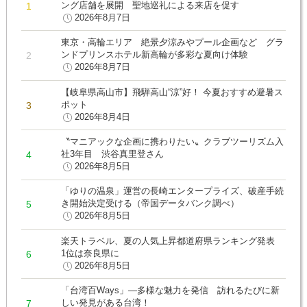
ング店舗を展開 聖地巡礼による来店を促す
2026年8月7日
東京・高輪エリア 絶景夕涼みやプール企画など グラ
ンドプリンスホテル新高輪が多彩な夏向け体験
2026年8月7日
【岐阜県高山市】飛騨高山“涼”好！ 今夏おすすめ避暑ス
ポット
2026年8月4日
〝マニアックな企画に携わりたい〟クラブツーリズム入
社3年目 渋谷真里登さん
2026年8月5日
「ゆりの温泉」運営の長崎エンタープライズ、破産手続
き開始決定受ける（帝国データバンク調べ）
2026年8月5日
楽天トラベル、夏の人気上昇都道府県ランキング発表
1位は奈良県に
2026年8月5日
「台湾百Ways」―多様な魅力を発信 訪れるたびに新
しい発見がある台湾！