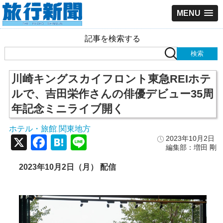
MENU
記事を検索する
川崎キングスカイフロント東急REIホテ
ルで、吉田栄作さんの俳優デビュー35周
年記念ミニライブ開く
ホテル・旅館
関東地方
,
X
Facebook
Hatena
Line
2023年10月2日
編集部：増田 剛
2023年10月2日（月） 配信