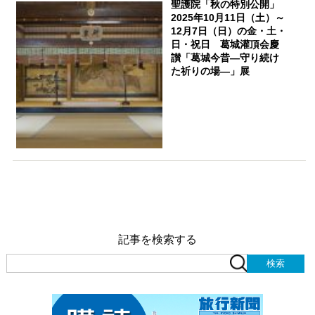
聖護院「秋の特別公開」
2025年10月11日（土）～
12月7日（日）の金・土・
日・祝日 葛城灌頂会慶
讃「葛城今昔―守り続け
た祈りの場―」展
記事を検索する