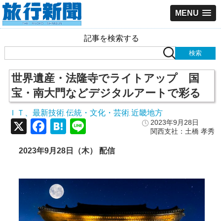
MENU
記事を検索する
世界遺産・法隆寺でライトアップ 国
宝・南大門などデジタルアートで彩る
ＩＴ、最新技術
伝統・文化・芸術
近畿地方
,
,
X
Facebook
Hatena
Line
2023年9月28日
関西支社：土橋 孝秀
2023年9月28日（木） 配信