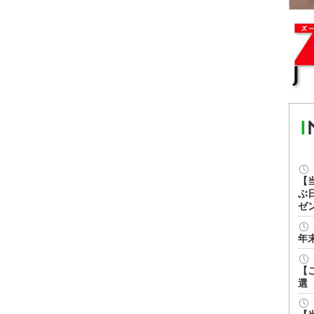
【
ぶ
ゼ
年
【
選