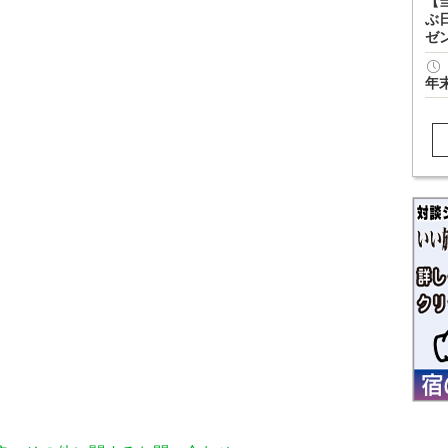
【
ぶ
ゼ
年