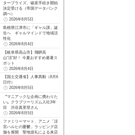
タープライズ、破産手続き開始
決定受ける（帝国データバンク
調べ）
2026年8月5日
島根県江津市に「ギャル課」誕
生へ ギャルマインドで地域活
性化
2026年8月4日
【岐阜県高山市】飛騨高
山“涼”好！ 今夏おすすめ避暑ス
ポット
2026年8月4日
【国土交通省】人事異動（8月6
日付）
2026年8月5日
〝マニアックな企画に携わりた
い〟クラブツーリズム入社3年
目 渋谷真里登さん
2026年8月5日
ファミリーマート、アニメ「涼
宮ハルヒの憂鬱」ラッピング店
舗を展開 聖地巡礼による来店