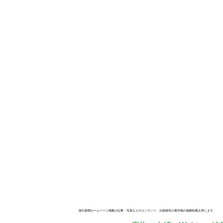
旅行新聞ホームページ掲載の記事・写真などのコンテンツ、出版物等の著作物の無断転載を禁じます。