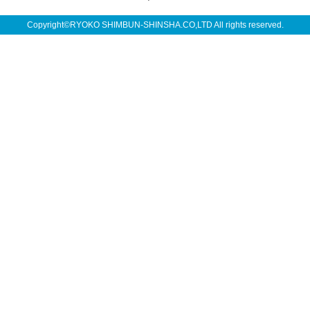
Copyright©RYOKO SHIMBUN-SHINSHA.CO,LTD All rights reserved.