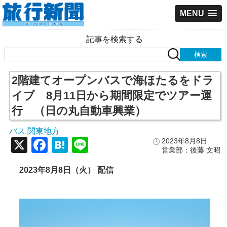
MENU
記事を検索する
2階建てオープンバスで海ほたるをドラ
イブ 8月11日から期間限定でツアー運
行 （日の丸自動車興業）
バス
関東地方
,
X
Facebook
Hatena
Line
2023年8月8日
営業部：後藤 文昭
2023年8月8日（火） 配信