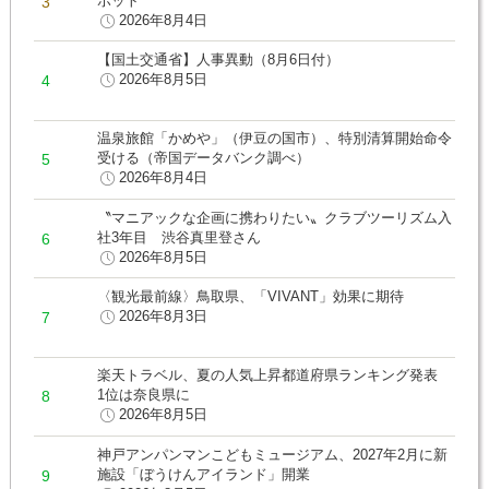
ポット
2026年8月4日
【国土交通省】人事異動（8月6日付）
2026年8月5日
温泉旅館「かめや」（伊豆の国市）、特別清算開始命令
受ける（帝国データバンク調べ）
2026年8月4日
〝マニアックな企画に携わりたい〟クラブツーリズム入
社3年目 渋谷真里登さん
2026年8月5日
〈観光最前線〉鳥取県、「VIVANT」効果に期待
2026年8月3日
楽天トラベル、夏の人気上昇都道府県ランキング発表
1位は奈良県に
2026年8月5日
神戸アンパンマンこどもミュージアム、2027年2月に新
施設「ぼうけんアイランド」開業