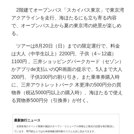
2階建てオープンバス「スカイバス東京」で東京湾
アクアラインを走行、海ほたるにも立ち寄る内容
で、オープンバス上から夏の東京湾の絶景が楽しめ
る。
ツアーは8月20日（日）までの限定運行で、料金
は大人（中学生以上）2200円、子供（4～12歳）
1100円 。三井ショッピングパークカード（セゾン）
かアプリde支払いのQR画面の提示で、5人まで大人
200円、 子供100円の割り引き。また乗車券購入時
に、三井アウトレットパーク 木更津の500円分の買
物券（税込5000円以上の購入時）、海ほたるで使え
る買物券500円分（引換券）が付く。
最新旅行ニュース
全国各地のイベント開催や施設のオープン・リニューアル情報など観光の話題を毎日配信し
ています。専門紙ならではの本紙掲載1面特集やコラムも試し読みできます。