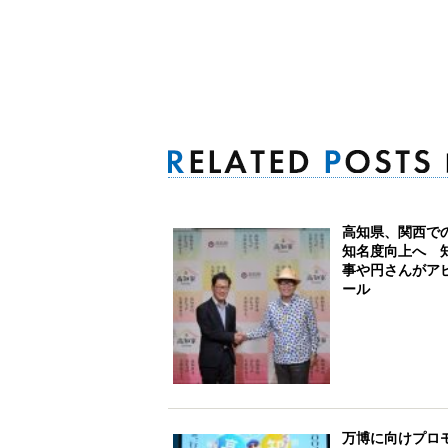
高知県、関西で
知名度向上へ 
事や円さんがア
ール
万博に向けプロ