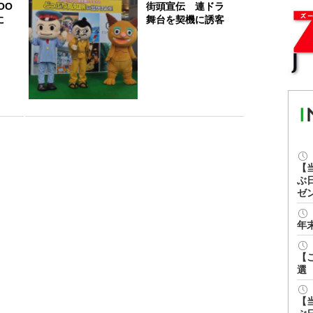
OO
街頭宣伝 連ドラ
に
舞台を契機に誘客
【
ぶ
ゼ
年
【
選
【