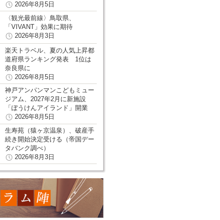
2026年8月5日
〈観光最前線〉鳥取県、
「VIVANT」効果に期待
2026年8月3日
楽天トラベル、夏の人気上昇都
道府県ランキング発表 1位は
奈良県に
2026年8月5日
神戸アンパンマンこどもミュー
ジアム、2027年2月に新施設
「ぼうけんアイランド」開業
2026年8月5日
生寿苑（猿ヶ京温泉）、破産手
続き開始決定受ける（帝国デー
タバンク調べ）
2026年8月3日