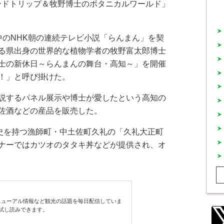
ードトリップ＆牧野博士のボタニカルワールド」
のNHK朝の連続テレビ小説「らんまん」を契
る県出身の世界的な植物学者の牧野富太郎博士
士の新休日～らんまんの舞台・高知～」を開催
！」と呼び掛けた。
説するパネル展示や博士が愛したという高知の
佐酒などの産品を販売した。
史を持つ漁師町・中土佐町久礼の「久礼大正町
ナーではカツオのタタキ丼などが提供され、オ
ューアル情報など観光の話題を毎日配信していま
試し読みできます。