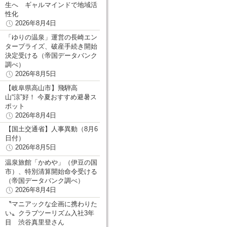
生へ ギャルマインドで地域活
性化
2026年8月4日
「ゆりの温泉」運営の長崎エン
タープライズ、破産手続き開始
決定受ける（帝国データバンク
調べ）
2026年8月5日
【岐阜県高山市】飛騨高
山“涼”好！ 今夏おすすめ避暑ス
ポット
2026年8月4日
【国土交通省】人事異動（8月6
日付）
2026年8月5日
温泉旅館「かめや」（伊豆の国
市）、特別清算開始命令受ける
（帝国データバンク調べ）
2026年8月4日
〝マニアックな企画に携わりた
い〟クラブツーリズム入社3年
目 渋谷真里登さん