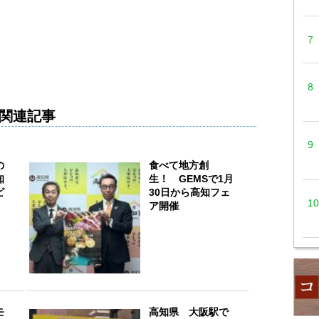
関連記事
の
食べて地方創
知
生！ GEMSで1月
ピ
30日から高知フェ
ア開催
モ
高知県 大阪駅で