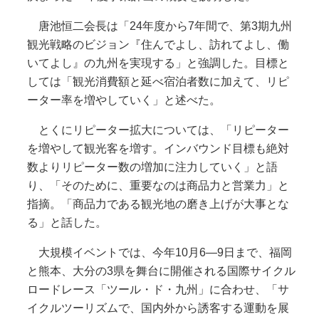
唐池恒二会長は「24年度から7年間で、第3期九州
観光戦略のビジョン『住んでよし、訪れてよし、働
いてよし』の九州を実現する」と強調した。目標と
しては「観光消費額と延べ宿泊者数に加えて、リピ
ーター率を増やしていく」と述べた。
とくにリピーター拡大については、「リピーター
を増やして観光客を増す。インバウンド目標も絶対
数よりリピーター数の増加に注力していく」と語
り、「そのために、重要なのは商品力と営業力」と
指摘。「商品力である観光地の磨き上げが大事とな
る」と話した。
大規模イベントでは、今年10月6―9日まで、福岡
と熊本、大分の3県を舞台に開催される国際サイクル
ロードレース「ツール・ド・九州」に合わせ、「サ
イクルツーリズムで、国内外から誘客する運動を展