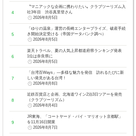
〝マニアックな企画に携わりたい〟クラブツーリズム入
社3年目 渋谷真里登さん
2026年8月5日
「ゆりの温泉」運営の長崎エンタープライズ、破産手続
き開始決定受ける（帝国データバンク調べ）
2026年8月5日
楽天トラベル、夏の人気上昇都道府県ランキング発表
1位は奈良県に
2026年8月5日
「台湾百Ways」―多様な魅力を発信 訪れるたびに新
しい発見がある台湾！
2026年8月8日
近鉄百貨店と企画、北海道ワイン2泊3日ツアーを発売
（クラブツーリズム）
2026年8月4日
JR東海、「コートヤード・バイ・マリオット京都駅」
を11月16日開業
2026年8月7日