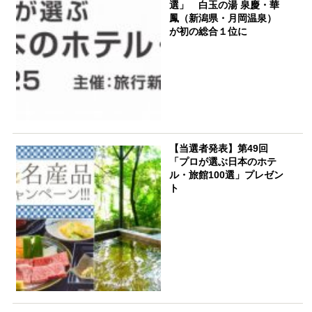
選」 白玉の湯 泉慶・華
鳳（新潟県・月岡温泉）
が初の総合１位に
【当選者発表】第49回
「プロが選ぶ日本のホテ
ル・旅館100選」プレゼン
ト