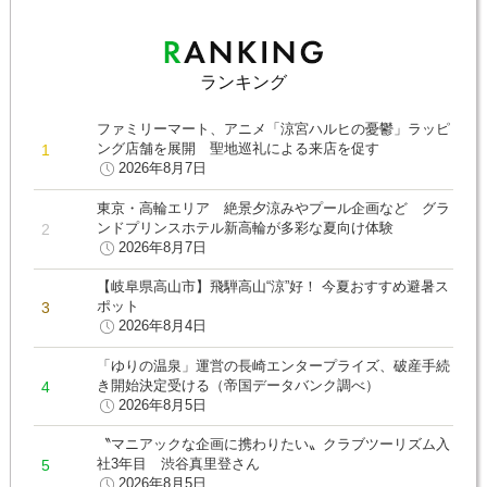
ランキング
ファミリーマート、アニメ「涼宮ハルヒの憂鬱」ラッピ
ング店舗を展開 聖地巡礼による来店を促す
2026年8月7日
東京・高輪エリア 絶景夕涼みやプール企画など グラ
ンドプリンスホテル新高輪が多彩な夏向け体験
2026年8月7日
【岐阜県高山市】飛騨高山“涼”好！ 今夏おすすめ避暑ス
ポット
2026年8月4日
「ゆりの温泉」運営の長崎エンタープライズ、破産手続
き開始決定受ける（帝国データバンク調べ）
2026年8月5日
〝マニアックな企画に携わりたい〟クラブツーリズム入
社3年目 渋谷真里登さん
2026年8月5日