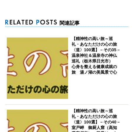
関連記事
【精神性の高い旅～巡
礼・あなただけの心の旅
〈道〉100選】－その35－
温泉神社＆温泉寺の神仏
巡礼（栃木県日光市）
心身を整える健康成就の
旅 湯ノ湖の美風景で心
潤す
【精神性の高い旅～巡
礼・あなただけの心の旅
〈道〉100選】－その40－
室戸岬 御厨人窟（高知