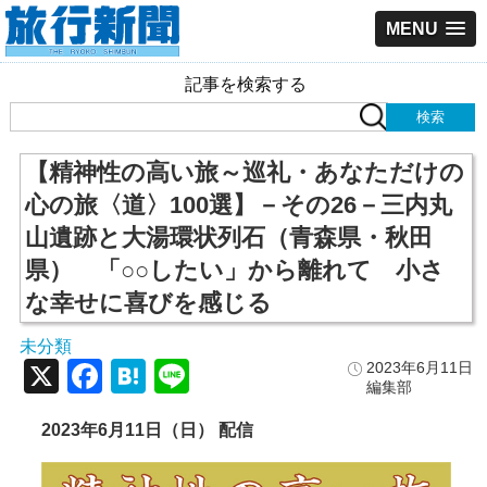
MENU
記事を検索する
【精神性の高い旅～巡礼・あなただけの
心の旅〈道〉100選】－その26－三内丸
山遺跡と大湯環状列石（青森県・秋田
県） 「○○したい」から離れて 小さ
な幸せに喜びを感じる
未分類
X
Facebook
Hatena
Line
2023年6月11日
編集部
2023年6月11日（日） 配信