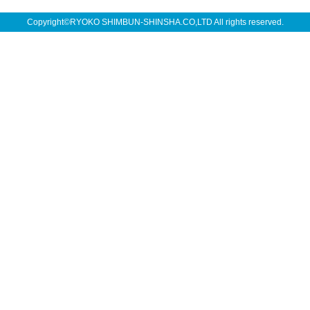
Copyright©RYOKO SHIMBUN-SHINSHA.CO,LTD All rights reserved.