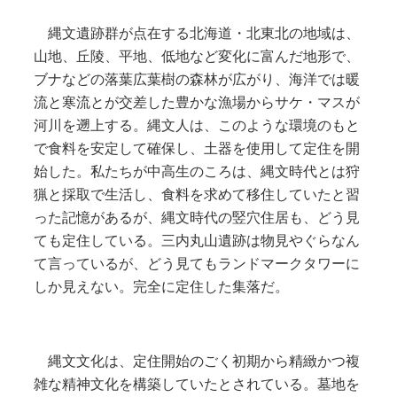
縄文遺跡群が点在する北海道・北東北の地域は、
山地、丘陵、平地、低地など変化に富んだ地形で、
ブナなどの落葉広葉樹の森林が広がり、海洋では暖
流と寒流とが交差した豊かな漁場からサケ・マスが
河川を遡上する。縄文人は、このような環境のもと
で食料を安定して確保し、土器を使用して定住を開
始した。私たちが中高生のころは、縄文時代とは狩
猟と採取で生活し、食料を求めて移住していたと習
った記憶があるが、縄文時代の竪穴住居も、どう見
ても定住している。三内丸山遺跡は物見やぐらなん
て言っているが、どう見てもランドマークタワーに
しか見えない。完全に定住した集落だ。
縄文文化は、定住開始のごく初期から精緻かつ複
雑な精神文化を構築していたとされている。墓地を