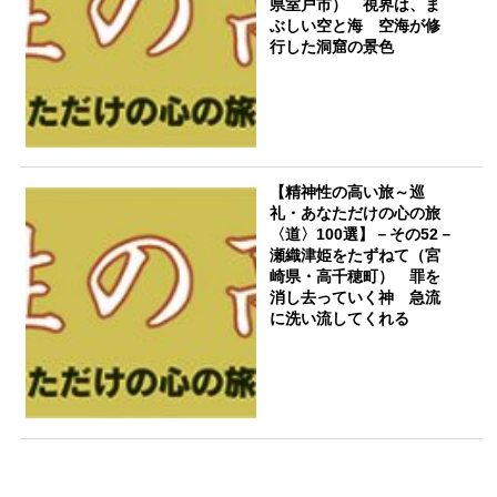
県室戸市） 視界は、ま
ぶしい空と海 空海が修
行した洞窟の景色
【精神性の高い旅～巡
礼・あなただけの心の旅
〈道〉100選】－その52－
瀬織津姫をたずねて（宮
崎県・高千穂町） 罪を
消し去っていく神 急流
に洗い流してくれる