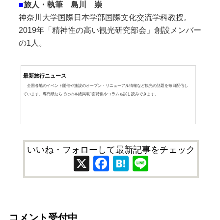
■
旅人・執筆 島川 崇
神奈川大学国際日本学部国際文化交流学科教授。
2019年「精神性の高い観光研究部会」創設メンバー
の1人。
最新旅行ニュース
全国各地のイベント開催や施設のオープン・リニューアル情報など観光の話題を毎日配信し
ています。専門紙ならではの本紙掲載1面特集やコラムも試し読みできます。
いいね・フォローして最新記事をチェック
X
Facebook
Hatena
Line
コメント受付中