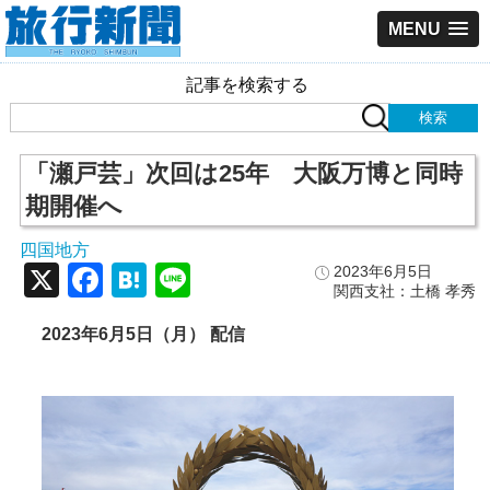
MENU
記事を検索する
「瀬戸芸」次回は25年 大阪万博と同時
期開催へ
四国地方
X
Facebook
Hatena
Line
2023年6月5日
関西支社：土橋 孝秀
2023年6月5日（月） 配信