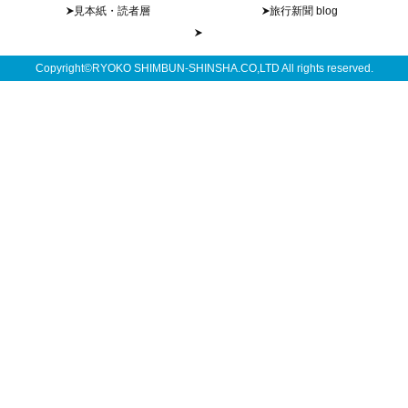
見本紙・読者層
旅行新聞 blog
Copyright©RYOKO SHIMBUN-SHINSHA.CO,LTD All rights reserved.