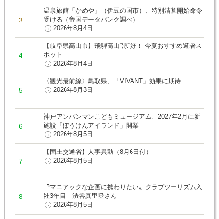
温泉旅館「かめや」（伊豆の国市）、特別清算開始命令
受ける（帝国データバンク調べ）
2026年8月4日
【岐阜県高山市】飛騨高山“涼”好！ 今夏おすすめ避暑ス
ポット
2026年8月4日
〈観光最前線〉鳥取県、「VIVANT」効果に期待
2026年8月3日
神戸アンパンマンこどもミュージアム、2027年2月に新
施設「ぼうけんアイランド」開業
2026年8月5日
【国土交通省】人事異動（8月6日付）
2026年8月5日
〝マニアックな企画に携わりたい〟クラブツーリズム入
社3年目 渋谷真里登さん
2026年8月5日