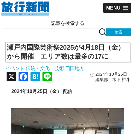
MENU
記事を検索する
瀬戸内国際芸術祭2025が4月18日（金）
から開催 エリア数は最多の17に
イベント
伝統・文化・芸術
四国地方
,
,
X
Facebook
Hatena
Line
2024年10月25日
編集部：木下 裕斗
2024年10月25日（金） 配信