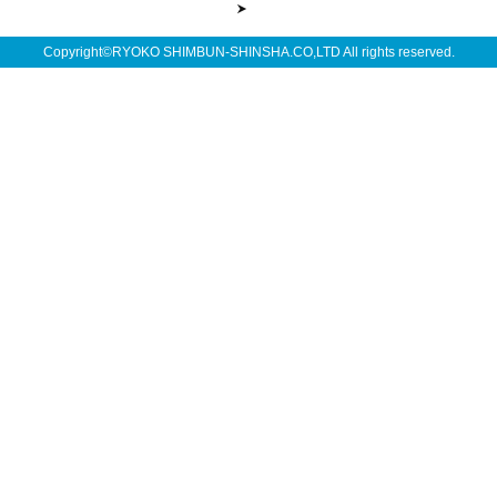
Copyright©RYOKO SHIMBUN-SHINSHA.CO,LTD All rights reserved.