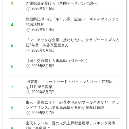
き開始決定受ける（帝国データバンク調べ）
2026年8月5日
島根県江津市に「ギャル課」誕生へ ギャルマインドで
地域活性化
2026年8月4日
〝マニアックな企画に携わりたい〟クラブツーリズム入
社3年目 渋谷真里登さん
2026年8月5日
【国土交通省】人事異動（8月6日付）
2026年8月5日
JR東海、「コートヤード・バイ・マリオット京都駅」
を11月16日開業
2026年8月7日
東京・高輪エリア 絶景夕涼みやプール企画など グラ
ンドプリンスホテル新高輪が多彩な夏向け体験
2026年8月7日
楽天トラベル、夏の人気上昇都道府県ランキング発表
1位は奈良県に