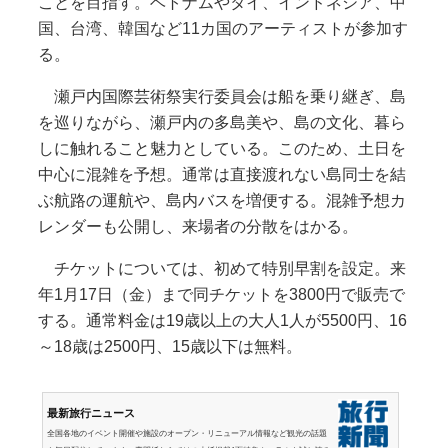
ことを目指す。ベトナムやタイ、インドネシア、中
国、台湾、韓国など11カ国のアーティストが参加す
る。
瀬戸内国際芸術祭実行委員会は船を乗り継ぎ、島
を巡りながら、瀬戸内の多島美や、島の文化、暮ら
しに触れること魅力としている。このため、土日を
中心に混雑を予想。通常は直接渡れない島同士を結
ぶ航路の運航や、島内バスを増便する。混雑予想カ
レンダーも公開し、来場者の分散をはかる。
チケットについては、初めて特別早割を設定。来
年1月17日（金）まで同チケットを3800円で販売で
する。通常料金は19歳以上の大人1人が5500円、16
～18歳は2500円、15歳以下は無料。
最新旅行ニュース
全国各地のイベント開催や施設のオープン・リニューアル情報など観光の話題