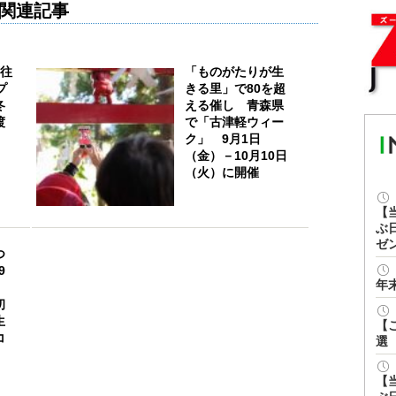
関連記事
等往
「ものがたりが生
プ
きる里」で80を超
冬
える催し 青森県
渡
で「古津軽ウィー
ク」 9月1日
（金）－10月10日
（火）に開催
【
ぶ
ゼ
つ
9
年
初
生
【
コ
選
【