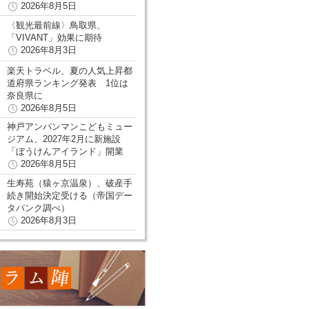
2026年8月5日
〈観光最前線〉鳥取県、
「VIVANT」効果に期待
2026年8月3日
楽天トラベル、夏の人気上昇都
道府県ランキング発表 1位は
奈良県に
2026年8月5日
神戸アンパンマンこどもミュー
ジアム、2027年2月に新施設
「ぼうけんアイランド」開業
2026年8月5日
生寿苑（猿ヶ京温泉）、破産手
続き開始決定受ける（帝国デー
タバンク調べ）
2026年8月3日