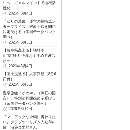
生へ ギャルマインドで地域活
性化
2026年8月4日
「ゆりの温泉」運営の長崎エン
タープライズ、破産手続き開始
決定受ける（帝国データバンク
調べ）
2026年8月5日
【岐阜県高山市】飛騨高
山“涼”好！ 今夏おすすめ避暑ス
ポット
2026年8月4日
【国土交通省】人事異動（8月6
日付）
2026年8月5日
温泉旅館「かめや」（伊豆の国
市）、特別清算開始命令受ける
（帝国データバンク調べ）
2026年8月4日
〝マニアックな企画に携わりた
い〟クラブツーリズム入社3年
目 渋谷真里登さん