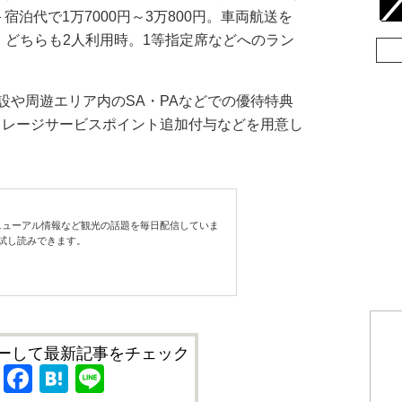
泊代で1万7000円～3万800円。車両航送を
0円。どちらも2人利用時。1等指定席などへのラン
や周遊エリア内のSA・PAなどでの優待特典
マイレージサービスポイント追加付与などを用意し
ューアル情報など観光の話題を毎日配信していま
試し読みできます。
ーして最新記事をチェック
X
Facebook
Hatena
Line