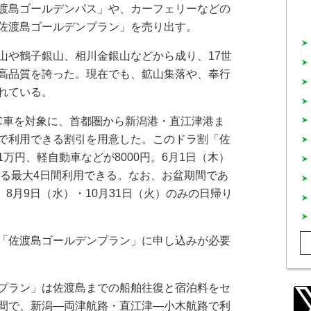
渡島ゴールデンパス」や、カーフェリーなどの
佐渡島ゴールデンプラン」を売り出す。
や鶴子銀山、相川金銀山などから成り、17世
高品質を誇った。現在でも、鉱山集落や、奉行
れている。
C車を対象に、首都圏から新潟港・直江津港ま
で利用できる割引を用意した。このドラ割「佐
万円、軽自動車などが8000円。6月1日（木）
する最大4日間利用できる。なお、お盆期間であ
。8月9日（水）・10月31日（火）のみの日帰り
「佐渡島ゴールデンプラン」に申し込みが必要
プラン」は佐渡島までの船舶往復と宿泊料をセ
間で、新潟―両津航路・直江津―小木航路で利