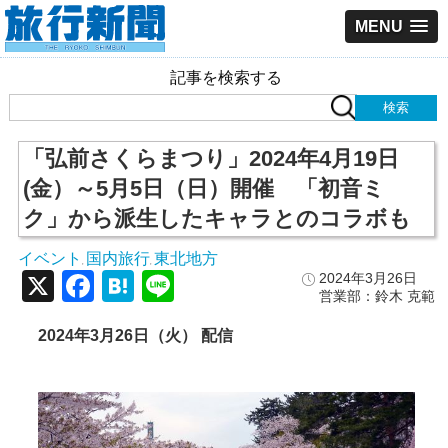
MENU
記事を検索する
「弘前さくらまつり」2024年4月19日
(金）～5月5日（日）開催 「初音ミ
ク」から派生したキャラとのコラボも
イベント
国内旅行
東北地方
,
,
X
Facebook
Hatena
Line
2024年3月26日
営業部：鈴木 克範
2024年3月26日（火） 配信