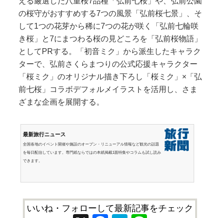
える厳選した八重桜7品種「弘前七桜」や、弘前公園
の桜守がおすすめする7つの風景「弘前桜七景」、そ
して1つの花芽から稀に7つの花が咲く「弘前七輪咲
き桜」と7にまつわる桜の見どころを「弘前桜物語」
としてPRする。「初音ミク」から派生したキャラク
ターで、弘前さくらまつりの公式応援キャラクター
「桜ミク」のオリジナル描き下ろし「桜ミク」×「弘
前七桜」コラボデフォルメイラストを活用し、さま
ざまな企画を展開する。
最新旅行ニュース
全国各地のイベント開催や施設のオープン・リニューアル情報など観光の話題
を毎日配信しています。専門紙ならではの本紙掲載1面特集やコラムも試し読み
できます。
いいね・フォローして最新記事をチェック