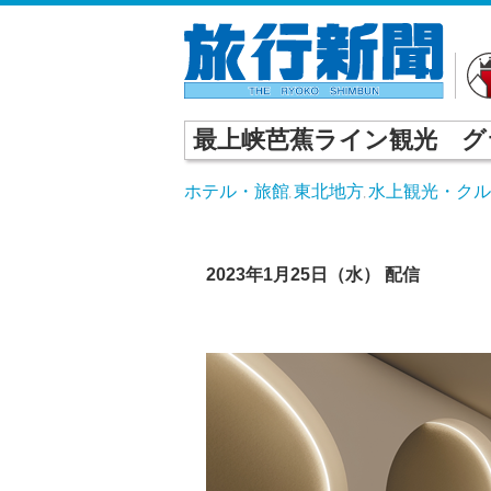
最上峡芭蕉ライン観光 グ
ホテル・旅館
東北地方
水上観光・ク
,
,
X
Facebook
Hatena
Line
2023年1月25日（水） 配信