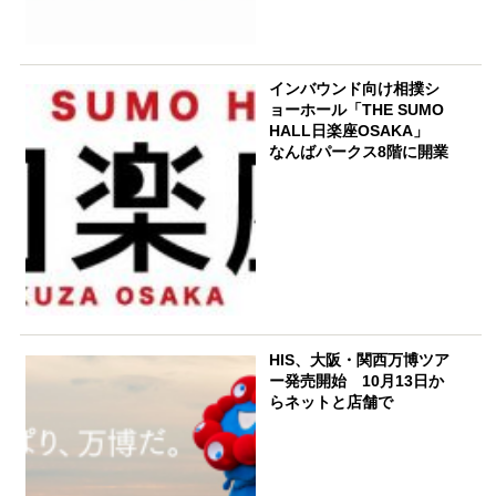
インバウンド向け相撲シ
ョーホール「THE SUMO
HALL日楽座OSAKA」
なんばパークス8階に開業
HIS、大阪・関西万博ツア
ー発売開始 10月13日か
らネットと店舗で