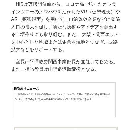
HISは万博開催前から、コロナ禍で培ったオンラ
インツアーのノウハウを活かしたVR（仮想現実）や
AR（拡張現実）を用いて、自治体や企業などに関係
人口の増大を促し、新たな技術やアイデアを創出す
る土壌作りにも取り組む。また、 大阪・関西エリア
を中心とした地域または企業を現地とつなぎ、販路
拡大などをサポートする。
室長は平澤敦史関西事業部長が兼任して務める。
また、担当役員は山野邉淳取締役となる。
最新旅行ニュース
全国各地のイベント開催や施設のオープン・リニューアル情報など観光の話題を毎日配信し
ています。専門紙ならではの本紙掲載1面特集やコラムも試し読みできます。