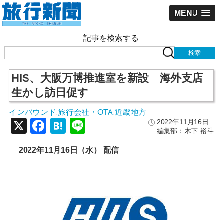
MENU
記事を検索する
HIS、大阪万博推進室を新設 海外支店
生かし訪日促す
インバウンド
旅行会社・OTA
近畿地方
,
,
X
Facebook
Hatena
Line
2022年11月16日
編集部：木下 裕斗
2022年11月16日（水） 配信