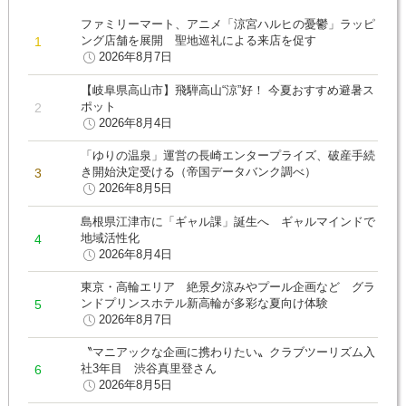
ファミリーマート、アニメ「涼宮ハルヒの憂鬱」ラッピ
ング店舗を展開 聖地巡礼による来店を促す
2026年8月7日
【岐阜県高山市】飛騨高山“涼”好！ 今夏おすすめ避暑ス
ポット
2026年8月4日
「ゆりの温泉」運営の長崎エンタープライズ、破産手続
き開始決定受ける（帝国データバンク調べ）
2026年8月5日
島根県江津市に「ギャル課」誕生へ ギャルマインドで
地域活性化
2026年8月4日
東京・高輪エリア 絶景夕涼みやプール企画など グラ
ンドプリンスホテル新高輪が多彩な夏向け体験
2026年8月7日
〝マニアックな企画に携わりたい〟クラブツーリズム入
社3年目 渋谷真里登さん
2026年8月5日