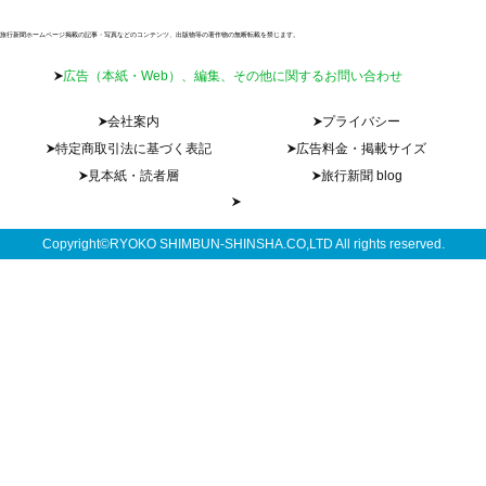
旅行新聞ホームページ掲載の記事・写真などのコンテンツ、出版物等の著作物の無断転載を禁じます。
広告（本紙・Web）、編集、その他に関するお問い合わせ
会社案内
プライバシー
特定商取引法に基づく表記
広告料金・掲載サイズ
見本紙・読者層
旅行新聞 blog
Copyright©RYOKO SHIMBUN-SHINSHA.CO,LTD All rights reserved.