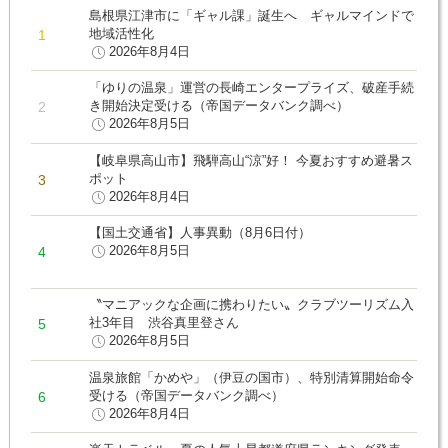
島根県江津市に「ギャル課」誕生へ ギャルマインドで
地域活性化
2026年8月4日
「ゆりの温泉」運営の長崎エンタープライズ、破産手続
き開始決定受ける（帝国データバンク調べ）
2026年8月5日
【岐阜県高山市】飛騨高山“涼”好！ 今夏おすすめ避暑ス
ポット
2026年8月4日
【国土交通省】人事異動（8月6日付）
2026年8月5日
〝マニアックな企画に携わりたい〟クラブツーリズム入
社3年目 渋谷真里登さん
2026年8月5日
温泉旅館「かめや」（伊豆の国市）、特別清算開始命令
受ける（帝国データバンク調べ）
2026年8月4日