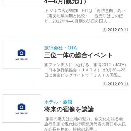
4―6月(観光庁)
ビジネス客が増加、FITは「再訪意向」高い
〈震災前年同期と比較〉 観光庁はこのほ
ど、2012年4―6月期の訪日外国人...
2012.09.11
旅行会社・OTA
三位一体の総合イベント
旅ファン拡大につなげる、旅博2012（JATA）
日本旅行業協会（ＪＡＴＡ）は9月20―23
日に東京ビッグサイトで「ＪＡＴＡ国際...
2012.09.11
ホテル・旅館
将来の宿像を談論
旅館の魅力は土地の魅力、宿文化を語る会
旅行作家で現代旅行研究所代表の野口冬人氏
が会長を務め、旅館の若手...