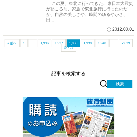
この夏、東北に行ってきた。東日本大震災
が起こる前、家族で東北旅行に行ったのだ
が、自然の美しさや、時間のゆるやかさ、
田...
2012.09.01
« 前へ
1
…
1,936
1,937
1,938
1,939
1,940
…
2,039
次へ »
記事を検索する