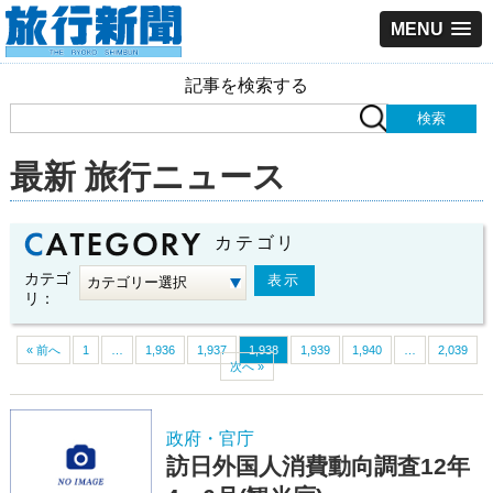
MENU
記事を検索する
最新 旅行ニュース
カテゴリ
カテゴ
リ：
« 前へ
1
…
1,936
1,937
1,938
1,939
1,940
…
2,039
次へ »
政府・官庁
訪日外国人消費動向調査12年