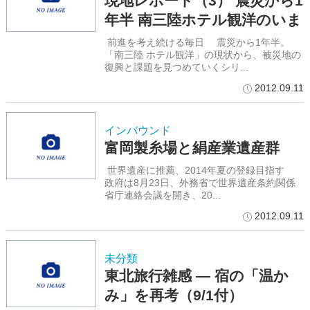
現地レポート（3） 震災から1
年半 南三陸ホテル観洋のいま
前進を考え続ける毎日 震災から1年半。
「南三陸 ホテル観洋」の現状から、被災地の
復興と課題を見つめていくシリ...
2012.09.11
インバウンド
富岡製糸場と絹産業遺産群
世界遺産に推薦、2014年夏の登録目指す
政府は8月23日、外務省で世界遺産条約関係
省庁連絡会議を開き、20...
2012.09.11
未分類
東北旅行雑感 ― 宿の「温か
み」を再考（9/1付）