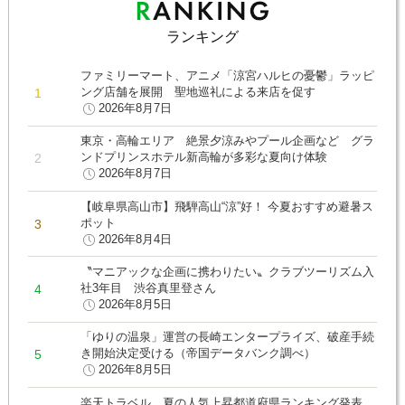
ランキング
ファミリーマート、アニメ「涼宮ハルヒの憂鬱」ラッピ
ング店舗を展開 聖地巡礼による来店を促す
2026年8月7日
東京・高輪エリア 絶景夕涼みやプール企画など グラ
ンドプリンスホテル新高輪が多彩な夏向け体験
2026年8月7日
【岐阜県高山市】飛騨高山“涼”好！ 今夏おすすめ避暑ス
ポット
2026年8月4日
〝マニアックな企画に携わりたい〟クラブツーリズム入
社3年目 渋谷真里登さん
2026年8月5日
「ゆりの温泉」運営の長崎エンタープライズ、破産手続
き開始決定受ける（帝国データバンク調べ）
2026年8月5日
楽天トラベル、夏の人気上昇都道府県ランキング発表