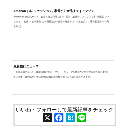
Amazon | 本, ファッション, 家電から食品まで | アマゾン
Amazon.co.jp 公式サイト。お急ぎ便ご利用で当日・翌日にお届け。アマゾンで本, 日用品, ファ
ッション, 食品, ベビー用品, カー用品ほか一億種の商品をいつでもお安く。通常配送無料(一部
を除く)
最新旅行ニュース
全国各地のイベント開催や施設のオープン・リニューアル情報など観光の話題を毎日配信し
ています。専門紙ならではの本紙掲載1面特集やコラムも試し読みできます。
いいね・フォローして最新記事をチェック
X
Facebook
Hatena
Line