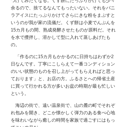
つけてみたくなる。くず餅にたっぷりかけても少々
余るので、捨てるなんてもったいない。それをバニ
ラアイスにたっぷりかけてさらにきな粉をまぶすと
いうのが我が家の流儀だ。くず餅は小麦でんぷんを
15カ月もの間、熟成発酵させたものが原料だ。それ
を水で攪拌し、溶かして型に入れて蒸しあげたも
の。
「作るのに15カ月もかかるのに日持ちはわずか2
日なんです。丁寧にこしらえて一番コンディション
のいい状態のものを召し上がってもらえればと思っ
ております」と、お店の方。ふるさとへの帰省土産
に買って行かれる方が多いお盆の時期が最も忙しい
という。
海辺の街で、遠い温泉街で、山の麓の町でそれぞ
れ包みを開き、どこか懐かしく弾力のある食べ心地
を味わいながら癒しの時間を家族で過ごすにはもっ