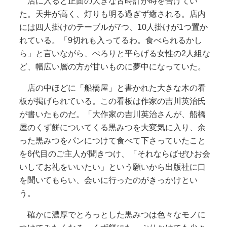
店に入ると正面の大きな古時計が時を告げてい
た。天井が高く、灯りも明る過ぎず癒される。店内
には四人掛けのテーブルが7つ、10人掛けが1つ置か
れている。「9切れも入ってるわ。食べられるかし
ら」と言いながら、ぺろりと平らげる女性の2人組な
ど、幅広い層の方が甘いものに夢中になっていた。
店の中ほどに「船橋屋」と書かれた大きな木の看
板が掲げられている。この看板は作家の吉川英治氏
が書いたものだ。「大作家の吉川英治さんが、船橋
屋のくず餅についてくる黒みつを大変気に入り、余
った黒みつをパンにつけて食べて下さっていたこと
を6代目のご主人が聞きつけ、「それならばぜひお会
いしてお礼をいいたい」という願いから出版社に口
を聞いてもらい、会いに行ったのがきっかけとい
う。
確かに濃厚でとろっとした黒みつは色々なモノに