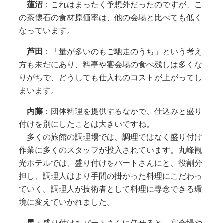
蓮沼
：これはまったく予想外だったのですが、こ
の茶懐石の食材原価率は、他の会場と比べても低く
なっています。
芦田
：「量が多いのもご馳走のうち」という考え
方も未だにあり、料亭や宴会場の食べ残しは多くな
りがちで、どうしても仕入れのコストが上がってし
まいます。
内藤
：団体料理を提供するなかで、仕込みと盛り
付けを別にしたことは大きいですね。
多くの旅館の調理場では、調理ではなく盛り付け
作業に多くのスタッフが投入されています。丸峰観
光ホテルでは、盛り付けをパートさんにと、役割分
担し、調理人はより手間の掛かった料理にこだわっ
ていく。調理人が技術者として料理に専念できる環
境に変えていかれました。
星
：盛り付けをパートさんに任せると、宴会場や