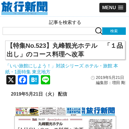
MENU
記事を検索する
【特集No.523】丸峰観光ホテル 「１品
出し」のコース料理へ改革
「いい旅館にしよう！」対談シリーズ
ホテル・旅館
本
,
,
紙・1面特集
東北地方
,
X
Facebook
Hatena
Line
2019年5月21日
編集部：増田 剛
2019
年5
月21
日（火）
配信