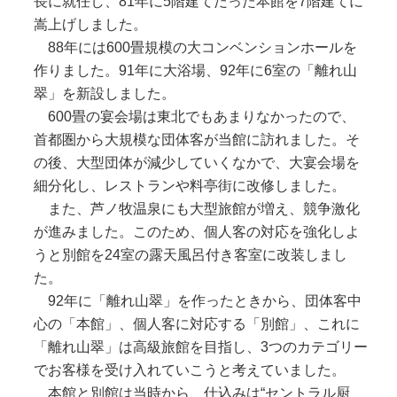
長に就任し、81年に5階建てだった本館を7階建てに
嵩上げしました。
88年には600畳規模の大コンベンションホールを
作りました。91年に大浴場、92年に6室の「離れ山
翠」を新設しました。
600畳の宴会場は東北でもあまりなかったので、
首都圏から大規模な団体客が当館に訪れました。そ
の後、大型団体が減少していくなかで、大宴会場を
細分化し、レストランや料亭街に改修しました。
また、芦ノ牧温泉にも大型旅館が増え、競争激化
が進みました。このため、個人客の対応を強化しよ
うと別館を24室の露天風呂付き客室に改装しまし
た。
92年に「離れ山翠」を作ったときから、団体客中
心の「本館」、個人客に対応する「別館」、これに
「離れ山翠」は高級旅館を目指し、3つのカテゴリー
でお客様を受け入れていこうと考えていました。
本館と別館は当時から、仕込みは“セントラル厨