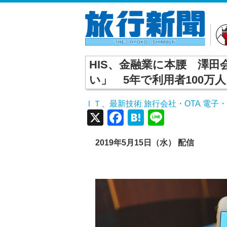
HIS、金融業に本腰 澤
い」 5年で利用者100万
ＩＴ、最新技術
旅行会社・OTA
電子
,
,
X
Facebook
Hatena
Line
2019
年5
月15
日（水）
配信