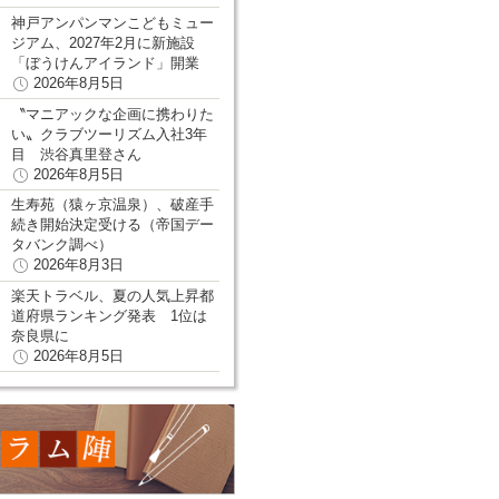
神戸アンパンマンこどもミュー
ジアム、2027年2月に新施設
「ぼうけんアイランド」開業
2026年8月5日
〝マニアックな企画に携わりた
い〟クラブツーリズム入社3年
目 渋谷真里登さん
2026年8月5日
生寿苑（猿ヶ京温泉）、破産手
続き開始決定受ける（帝国デー
タバンク調べ）
2026年8月3日
楽天トラベル、夏の人気上昇都
道府県ランキング発表 1位は
奈良県に
2026年8月5日