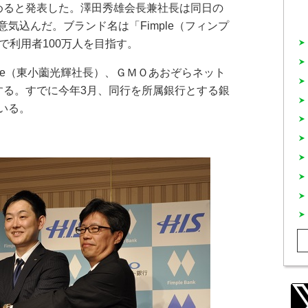
めると発表した。澤田秀雄会長兼社長は同日の
気込んだ。ブランド名は「Fimple（フィンプ
で利用者100万人を目指す。
inance（東小薗光輝社長）、ＧＭＯあおぞらネット
する。すでに今年3月、同行を所属銀行とする銀
いる。