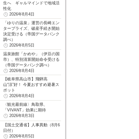
生へ ギャルマインドで地域活
性化
2026年8月4日
「ゆりの温泉」運営の長崎エン
タープライズ、破産手続き開始
決定受ける（帝国データバンク
調べ）
2026年8月5日
温泉旅館「かめや」（伊豆の国
市）、特別清算開始命令受ける
（帝国データバンク調べ）
2026年8月4日
【岐阜県高山市】飛騨高
山“涼”好！ 今夏おすすめ避暑ス
ポット
2026年8月4日
〈観光最前線〉鳥取県、
「VIVANT」効果に期待
2026年8月3日
【国土交通省】人事異動（8月6
日付）
2026年8月5日