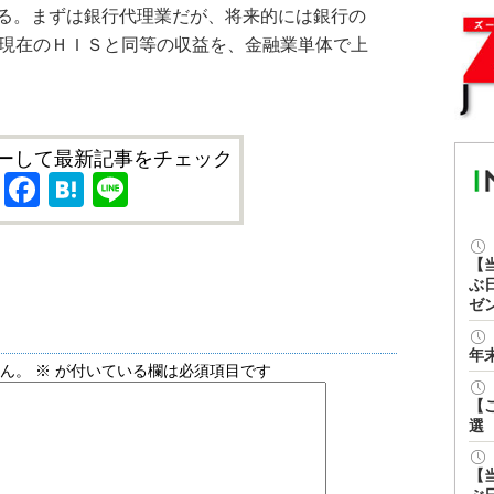
る。まずは銀行代理業だが、将来的には銀行の
、現在のＨＩＳと同等の収益を、金融業単体で上
ーして最新記事をチェック
X
Facebook
Hatena
Line
【
ぶ
ゼ
年
せん。
※
が付いている欄は必須項目です
【
選
【