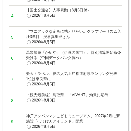
【国土交通省】人事異動（8月6日付）
2026年8月5日
〝マニアックな企画に携わりたい〟クラブツーリズム入
社3年目 渋谷真里登さん
2026年8月5日
温泉旅館「かめや」（伊豆の国市）、特別清算開始命令
受ける（帝国データバンク調べ）
2026年8月4日
楽天トラベル、夏の人気上昇都道府県ランキング発表
1位は奈良県に
2026年8月5日
〈観光最前線〉鳥取県、「VIVANT」効果に期待
2026年8月3日
神戸アンパンマンこどもミュージアム、2027年2月に新
施設「ぼうけんアイランド」開業
2026年8月5日