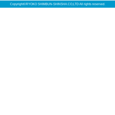
Copyright©RYOKO SHIMBUN-SHINSHA.CO,LTD All rights reserved.